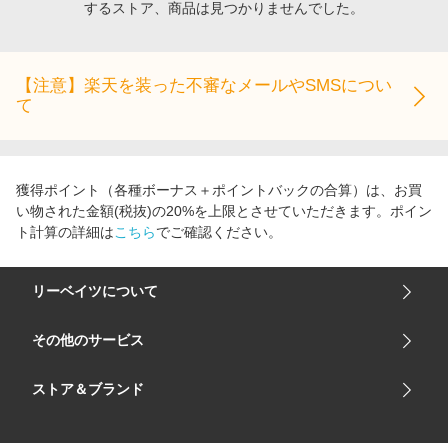
するストア、商品は見つかりませんでした。
エンタメ
楽天サービス特集
スポーツ・アウトドア・ゴルフ
旅行特集
インテリア・寝具
【注意】楽天を装った不審なメールやSMSについ
お中元特集2026
て
ペット・花・DIY・車
わくわく夏特集
旅行・レジャー・ホテル予約
とことん買い物チャレンジ
生活・お役立ち
Apple公式サイト×楽天カード分割払い
獲得ポイント（各種ボーナス＋ポイントバックの合算）は、お買
金融・マネー・保険
い物された金額(税抜)の20%を上限とさせていただきます。ポイン
Qoo10メガポ
ト計算の詳細は
こちら
でご確認ください。
デジタルコンテンツ
ビジネス・その他サービス
リーベイツについて
会社概要
その他のサービス
ご利用ガイド
楽天市場
ストア＆ブランド
サイトマップ
楽天モバイル
ユニクロオンラインストア
リーベイツ 公式アプリ