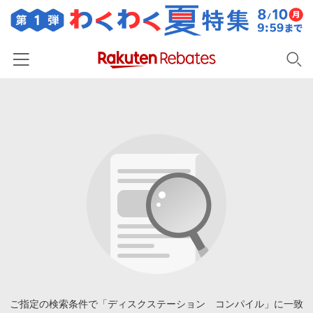
ホーム
カテゴリー一覧
百貨店・総合ECモール
イベント一覧
ファッション・インナー・小物
リーベイツ注目ストア
ヘルプ
食品・スイーツ・お酒
初回購入者限定特典
友達紹介
日用品・キッチン用品
対象ストア新規限定特典
コスメ・健康・医薬品
楽天IDでログイン/会員登録
新着ストアのご紹介
キッズ・ベビー用品
電子書籍特集
家電・PC・スマホ・カメラ
ご指定の検索条件で「ディスクステーション コンパイル」に一致
楽天ペイ導入ストア