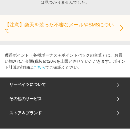
は見つかりませんでした。
エンタメ
楽天サービス特集
スポーツ・アウトドア・ゴルフ
旅行特集
インテリア・寝具
【注意】楽天を装った不審なメールやSMSについ
お中元特集2026
て
ペット・花・DIY・車
わくわく夏特集
旅行・レジャー・ホテル予約
とことん買い物チャレンジ
生活・お役立ち
Apple公式サイト×楽天カード分割払い
獲得ポイント（各種ボーナス＋ポイントバックの合算）は、お買
金融・マネー・保険
い物された金額(税抜)の20%を上限とさせていただきます。ポイン
Qoo10メガポ
ト計算の詳細は
こちら
でご確認ください。
デジタルコンテンツ
ビジネス・その他サービス
リーベイツについて
会社概要
その他のサービス
ご利用ガイド
楽天市場
ストア＆ブランド
サイトマップ
楽天モバイル
ユニクロオンラインストア
リーベイツ 公式アプリ