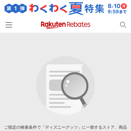
ホーム
カテゴリー一覧
百貨店・総合ECモール
イベント一覧
ファッション・インナー・小物
リーベイツ注目ストア
ヘルプ
食品・スイーツ・お酒
初回購入者限定特典
友達紹介
日用品・キッチン用品
対象ストア新規限定特典
コスメ・健康・医薬品
楽天IDでログイン/会員登録
新着ストアのご紹介
キッズ・ベビー用品
電子書籍特集
家電・PC・スマホ・カメラ
ご指定の検索条件で「ディズニーグッツ」に一致するストア、商品
楽天ペイ導入ストア