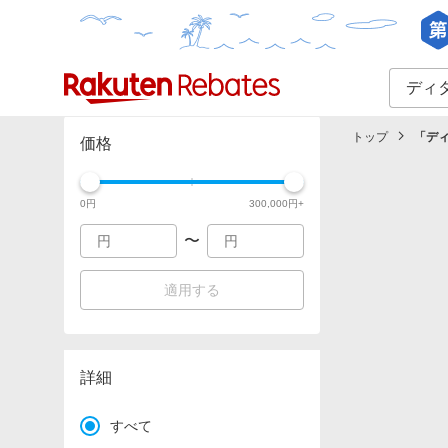
カテゴリー一覧
イベント一覧
トップ
「
デ
価格
0
円
300,000
円+
〜
適用する
詳細
すべて