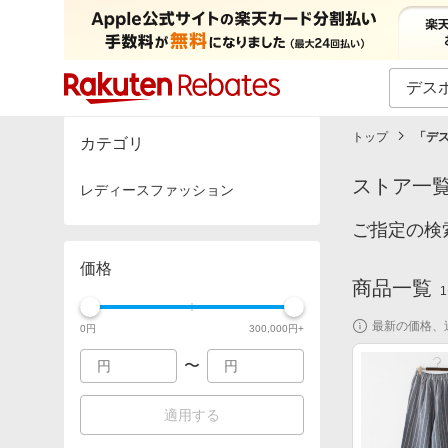
カテゴリー一覧
イベント一覧
トップ
「
デ
カテゴリ
ストア一
レディースファッション
ご指定の検
価格
商品一覧
1
最新の価格、
0
円
300,000
円+
〜
適用する