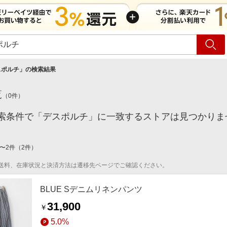
ショッピング
旅行
サ
スポルチ
」の検索結果
覧
（
0
件）
索条件で「デスポルチ」に一致するストアは見つかりま
〜
2
件
（
2
件）
送料、在庫状況と決済方法は遷移先ページでご確認ください。
BLUE Sデニムリネンパンツ
31,900
￥
5.0%