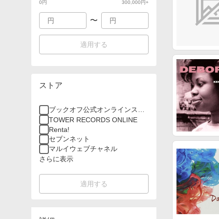
0
円
300,000
円+
〜
適用する
ストア
ブックオフ公式オンラインスト
ア
TOWER RECORDS ONLINE
Renta!
セブンネット
マルイウェブチャネル
さらに表示
適用する