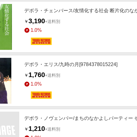
デボラ・チェンバース/友情化する社会 断片化のなかの新
3,190
￥
+送料別
1.0%
デボラ・エリス/九時の月[9784378015224]
1,760
￥
+送料別
1.0%
デボラ・ノヴェンバー/まちのなかよしパーティー セサミ
1,210
￥
+送料別