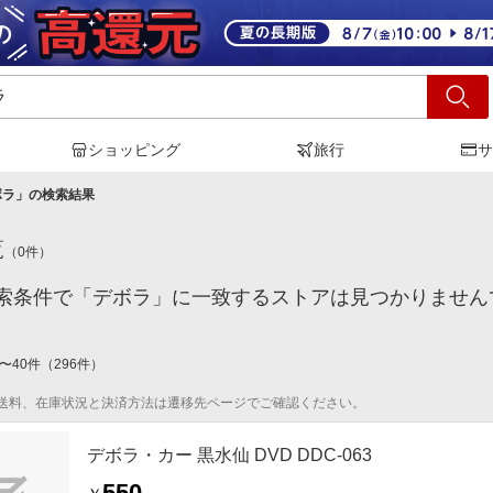
ショッピング
旅行
サ
ボラ
」の検索結果
覧
（
0
件）
索条件で「デボラ」に一致するストアは見つかりません
〜
40
件
（
296
件）
送料、在庫状況と決済方法は遷移先ページでご確認ください。
デボラ・カー 黒水仙 DVD DDC-063
550