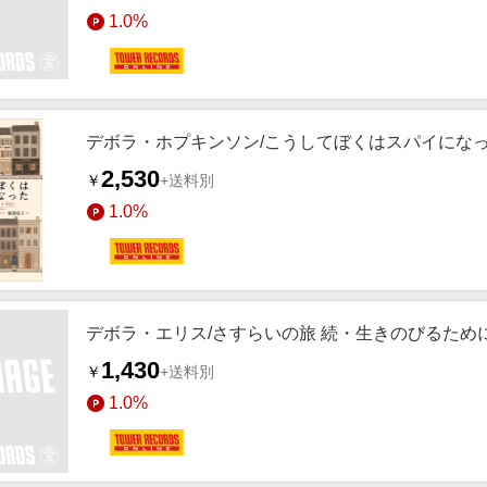
1.0%
デボラ・ホプキンソン/こうしてぼくはスパイになった[97
2,530
￥
+送料別
1.0%
デボラ・エリス/さすらいの旅 続・生きのびるために[978
1,430
￥
+送料別
1.0%