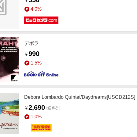
￥
4.0%
デボラ
990
￥
1.5%
Debora Lombardo Quintet/Daydreams[USCD212S]
2,690
￥
+送料別
1.0%