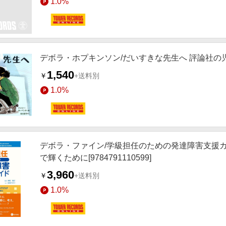
1.0%
デボラ・ホプキンソン/だいすきな先生へ 評論社の児童図
1,540
￥
+送料別
1.0%
デボラ・ファイン/学級担任のための発達障害支援
で輝くために[9784791110599]
3,960
￥
+送料別
1.0%