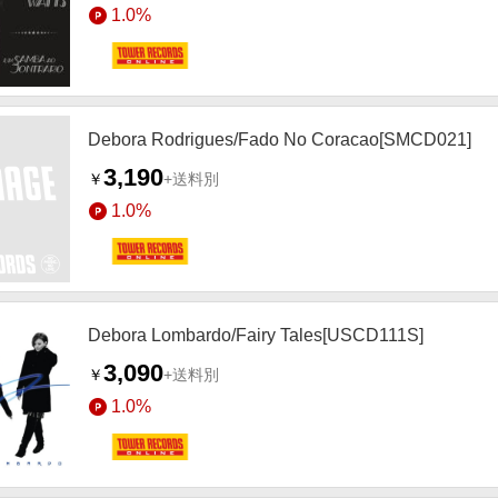
1.0%
Debora Rodrigues/Fado No Coracao[SMCD021]
3,190
￥
+送料別
1.0%
Debora Lombardo/Fairy Tales[USCD111S]
3,090
￥
+送料別
1.0%