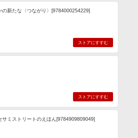
たな〈つながり〉[9784000254229]
ストアにすすむ
ストアにすすむ
ストリートのえほん[9784909809049]