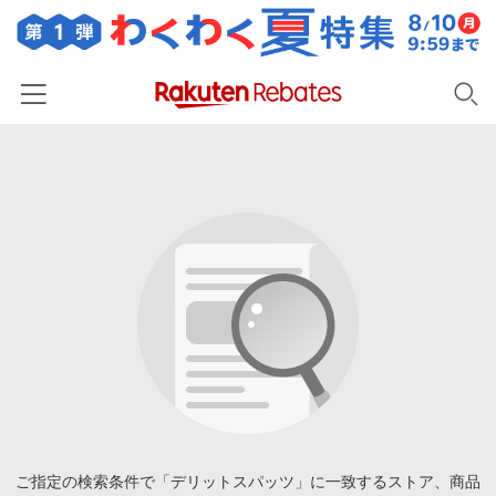
ホーム
カテゴリー一覧
百貨店・総合ECモール
イベント一覧
ファッション・インナー・小物
リーベイツ注目ストア
ヘルプ
食品・スイーツ・お酒
初回購入者限定特典
友達紹介
日用品・キッチン用品
対象ストア新規限定特典
コスメ・健康・医薬品
楽天IDでログイン/会員登録
新着ストアのご紹介
キッズ・ベビー用品
電子書籍特集
家電・PC・スマホ・カメラ
ご指定の検索条件で「デリットスパッツ」に一致するストア、商品
楽天ペイ導入ストア