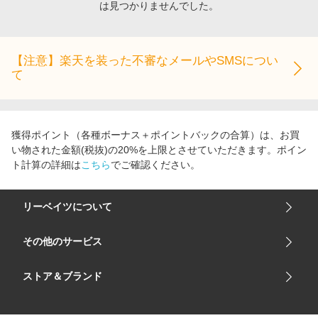
は見つかりませんでした。
エンタメ
楽天サービス特集
スポーツ・アウトドア・ゴルフ
旅行特集
インテリア・寝具
【注意】楽天を装った不審なメールやSMSについ
お中元特集2026
て
ペット・花・DIY・車
わくわく夏特集
旅行・レジャー・ホテル予約
とことん買い物チャレンジ
生活・お役立ち
Apple公式サイト×楽天カード分割払い
獲得ポイント（各種ボーナス＋ポイントバックの合算）は、お買
金融・マネー・保険
い物された金額(税抜)の20%を上限とさせていただきます。ポイン
Qoo10メガポ
ト計算の詳細は
こちら
でご確認ください。
デジタルコンテンツ
ビジネス・その他サービス
リーベイツについて
会社概要
その他のサービス
ご利用ガイド
楽天市場
ストア＆ブランド
サイトマップ
楽天モバイル
ユニクロオンラインストア
リーベイツ 公式アプリ