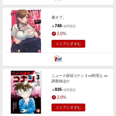
裏オプ。
748
+送料固定
￥
2.0%
ストアにすすむ
ニュース探偵コナン 3 vs料理人 vs
調香師ほか
935
+送料固定
￥
2.0%
ストアにすすむ