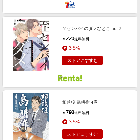
至センパイのダメなとこ act.2
220
送料無料
￥
3.5%
ストアにすすむ
相談役 島耕作 4巻
792
送料無料
￥
3.5%
ストアにすすむ