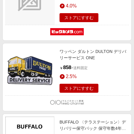
エンタメ
4.0%
楽天サービス特集
スポーツ・アウトドア・ゴルフ
旅行特集
ストアにすすむ
インテリア・寝具
わくわく夏特集
ペット・花・DIY・車
とことん買い物チャレンジ
旅行・レジャー・ホテル予約
Apple公式サイト×楽天カード分割払い
ワッペン ダルトン DULTON デリバ
生活・お役立ち
Qoo10メガポ
リーサービス ONE
金融・マネー・保険
Samsung ボーナスキャンペーン
858
+送料固定
￥
デジタルコンテンツ
週末の高還元 夏の長期版
2.5%
ビジネス・その他サービス
ストアにすすむ
BUFFALO 〈テラステーション〉デ
リバリー保守パック 保守年数4年