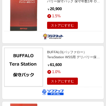
バリー保守パック 保守年数1年 OP-
TSDL-1Y
20,900
￥
1.5%
ストアにすすむ
BUFFALO(バッファロー）
TeraStation WSS用 デリバリー保
守・スタンダードパック 保守4年
61,600
￥
OP-TSDL-4Y
1.0%
ストアにすすむ