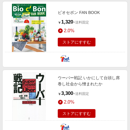
ビオセボン FAN BOOK
1,320
+送料固定
￥
2.0%
ストアにすすむ
ウーバー戦記 いかにして台頭し席
巻し社会から憎まれたか
3,300
+送料固定
￥
2.0%
ストアにすすむ