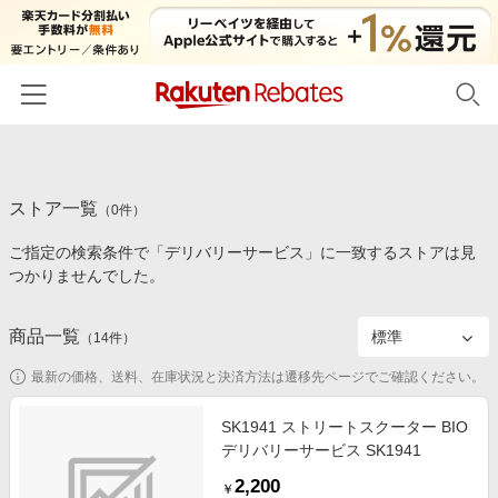
ホーム
ストア一覧
カテゴリー一覧
（
0
件）
ご指定の検索条件で「デリバリーサービス」に一致するストアは見
百貨店・総合ECモール
イベント一覧
つかりませんでした。
ファッション・インナー・小物
リーベイツ注目ストア
ヘルプ
食品・スイーツ・お酒
商品一覧
（
14
件）
初回購入者限定特典
友達紹介
日用品・キッチン用品
対象ストア新規限定特典
最新の価格、送料、在庫状況と決済方法は遷移先ページでご確認ください。
コスメ・健康・医薬品
楽天IDでログイン/会員登録
新着ストアのご紹介
SK1941 ストリートスクーター BIO
キッズ・ベビー用品
デリバリーサービス SK1941
電子書籍特集
家電・PC・スマホ・カメラ
2,200
楽天ペイ導入ストア
￥