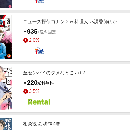
ニュース探偵コナン 3 vs料理人 vs調香師ほか
935
￥
+送料固定
2.0%
至センパイのダメなとこ act.2
220
￥
送料無料
3.5%
相談役 島耕作 4巻