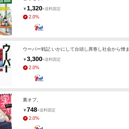
1,320
￥
+送料固定
2.0%
ウーバー戦記 いかにして台頭し席巻し社会から憎
3,300
￥
+送料固定
2.0%
裏オプ。
748
￥
+送料固定
2.0%