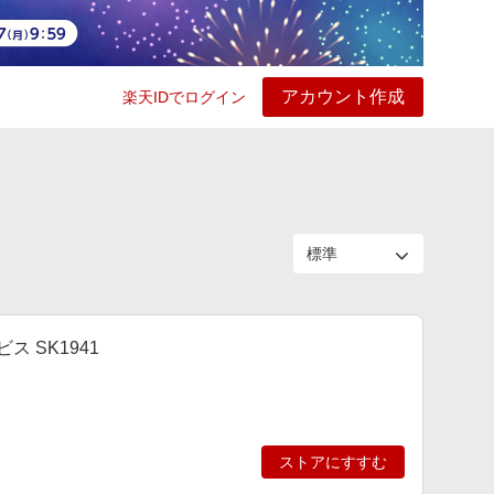
アカウント作成
楽天IDでログイン
ービス
プレイ
ヘルプ
ス SK1941
ストアにすすむ