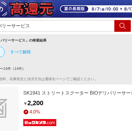
ショッピング
旅行
サ
リバリーサービス
」の検索結果
すべて解除
〜
14
件
（
14
件）
送料、在庫状況と決済方法は遷移先ページでご確認ください。
SK1941 ストリートスクーター BIOデリバリーサービ
2,200
￥
4.0%