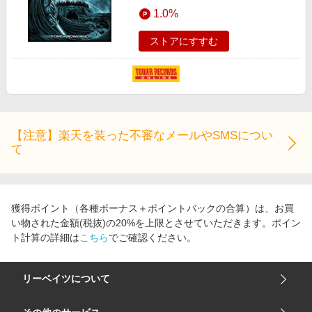
エンタメ
1.0%
楽天サービス特集
スポーツ・アウトドア・ゴルフ
旅行特集
ストアにすすむ
インテリア・寝具
わくわく夏特集
ペット・花・DIY・車
とことん買い物チャレンジ
旅行・レジャー・ホテル予約
Apple公式サイト×楽天カード分割払い
生活・お役立ち
Qoo10メガポ
【注意】楽天を装った不審なメールやSMSについ
金融・マネー・保険
て
Samsung ボーナスキャンペーン
デジタルコンテンツ
週末の高還元 夏の長期版
ビジネス・その他サービス
獲得ポイント（各種ボーナス＋ポイントバックの合算）は、お買
い物された金額(税抜)の20%を上限とさせていただきます。ポイン
ト計算の詳細は
こちら
でご確認ください。
リーベイツについて
会社概要