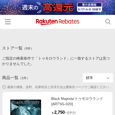
ホーム
ストア一覧
カテゴリー一覧
（
0
件）
ご指定の検索条件で「トゥモロウランド」に一致するストアは見つ
百貨店・総合ECモール
イベント一覧
かりませんでした。
ファッション・インナー・小物
リーベイツ注目ストア
ヘルプ
食品・スイーツ・お酒
商品一覧
（
1
件）
初回購入者限定特典
友達紹介
日用品・キッチン用品
対象ストア新規限定特典
最新の価格、送料、在庫状況と決済方法は遷移先ページでご確認ください。
コスメ・健康・医薬品
楽天IDでログイン/会員登録
新着ストアのご紹介
Black Majesty/トゥモロウランド
キッズ・ベビー用品
[ARTSG-020]
電子書籍特集
家電・PC・スマホ・カメラ
2,750
楽天ペイ導入ストア
+送料別
￥