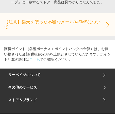
ーブ」に一致するストア、商品は見つかりませんでした。
エンタメ
楽天サービス特集
スポーツ・アウトドア・ゴルフ
旅行特集
インテリア・寝具
【注意】楽天を装った不審なメールやSMSについ
お中元特集2026
て
ペット・花・DIY・車
わくわく夏特集
旅行・レジャー・ホテル予約
とことん買い物チャレンジ
生活・お役立ち
Apple公式サイト×楽天カード分割払い
獲得ポイント（各種ボーナス＋ポイントバックの合算）は、お買
金融・マネー・保険
い物された金額(税抜)の20%を上限とさせていただきます。ポイン
Qoo10メガポ
ト計算の詳細は
こちら
でご確認ください。
デジタルコンテンツ
ビジネス・その他サービス
リーベイツについて
会社概要
その他のサービス
ご利用ガイド
楽天市場
ストア＆ブランド
サイトマップ
楽天モバイル
ユニクロオンラインストア
リーベイツ 公式アプリ