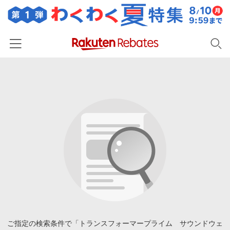
ホーム
カテゴリー一覧
百貨店・総合ECモール
イベント一覧
ファッション・インナー・小物
リーベイツ注目ストア
ヘルプ
食品・スイーツ・お酒
初回購入者限定特典
友達紹介
日用品・キッチン用品
対象ストア新規限定特典
コスメ・健康・医薬品
楽天IDでログイン/会員登録
新着ストアのご紹介
キッズ・ベビー用品
電子書籍特集
家電・PC・スマホ・カメラ
ご指定の検索条件で「トランスフォーマープライム サウンドウェ
楽天ペイ導入ストア