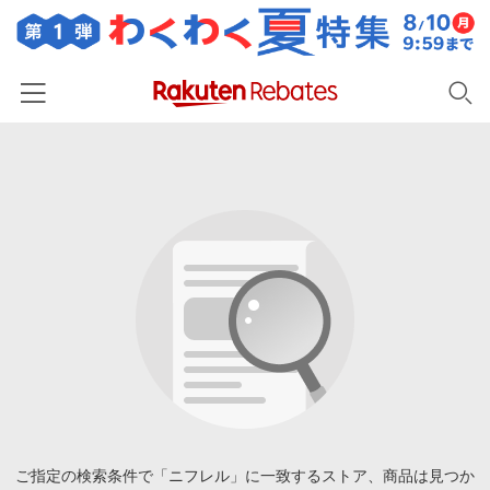
ホーム
カテゴリー一覧
百貨店・総合ECモール
イベント一覧
ファッション・インナー・小物
リーベイツ注目ストア
ヘルプ
食品・スイーツ・お酒
初回購入者限定特典
友達紹介
日用品・キッチン用品
対象ストア新規限定特典
コスメ・健康・医薬品
楽天IDでログイン/会員登録
新着ストアのご紹介
キッズ・ベビー用品
電子書籍特集
家電・PC・スマホ・カメラ
ご指定の検索条件で「ニフレル」に一致するストア、商品は見つか
楽天ペイ導入ストア