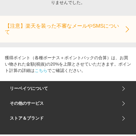
りませんでした。
エンタメ
楽天サービス特集
スポーツ・アウトドア・ゴルフ
旅行特集
インテリア・寝具
【注意】楽天を装った不審なメールやSMSについ
お中元特集2026
て
ペット・花・DIY・車
わくわく夏特集
旅行・レジャー・ホテル予約
とことん買い物チャレンジ
生活・お役立ち
Apple公式サイト×楽天カード分割払い
獲得ポイント（各種ボーナス＋ポイントバックの合算）は、お買
金融・マネー・保険
い物された金額(税抜)の20%を上限とさせていただきます。ポイン
Qoo10メガポ
ト計算の詳細は
こちら
でご確認ください。
デジタルコンテンツ
ビジネス・その他サービス
リーベイツについて
会社概要
その他のサービス
ご利用ガイド
楽天市場
ストア＆ブランド
サイトマップ
楽天モバイル
ユニクロオンラインストア
リーベイツ 公式アプリ