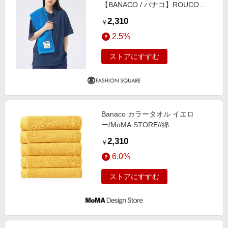
【BANACO / バナコ】ROUCO
COLOR TOWEL / ルーコカラー ブ
2,310
￥
ルー F
2.5%
ストアにすすむ
Banaco カラータオル イエロ
ー/MoMA STORE//綿
2,310
￥
6.0%
ストアにすすむ