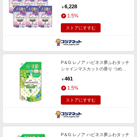
イトムスクの香り つめかえ用 超特
6,228
￥
大サイズ 1285ml×6個
1.5%
ストアにすすむ
P＆G レノア ハピネス夢ふわタッチ
シャインマスカットの香り つめか
え用 増量サイズ 500ml
461
￥
1.5%
ストアにすすむ
P＆G レノア ハピネス夢ふわタッチ