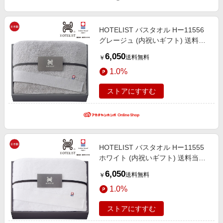
HOTELIST バスタオル Hー11556
グレージュ (内祝いギフト) 送料当
社負担 内祝い・お返しギフト 生活
6,050
送料無料
￥
雑貨・タオルギフト 今治タオル
1.0%
ストアにすすむ
HOTELIST バスタオル Hー11555
ホワイト (内祝いギフト) 送料当社
負担 内祝い・お返しギフト 生活雑
6,050
送料無料
￥
貨・タオルギフト 今治タオル
1.0%
ストアにすすむ