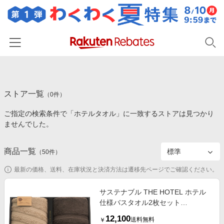
ホーム
ストア一覧
カテゴリー一覧
（
0
件）
ご指定の検索条件で「ホテルタオル」に一致するストアは見つかり
百貨店・総合ECモール
イベント一覧
ませんでした。
ファッション・インナー・小物
リーベイツ注目ストア
ヘルプ
食品・スイーツ・お酒
商品一覧
（
50
件）
初回購入者限定特典
友達紹介
日用品・キッチン用品
対象ストア新規限定特典
最新の価格、送料、在庫状況と決済方法は遷移先ページでご確認ください。
コスメ・健康・医薬品
楽天IDでログイン/会員登録
新着ストアのご紹介
サステナブル THE HOTEL ホテル
キッズ・ベビー用品
仕様バスタオル2枚セット
電子書籍特集
65411（内祝いギフト）送料当社負
家電・PC・スマホ・カメラ
12,100
楽天ペイ導入ストア
送料無料
￥
担 内祝い・お返しギフト 生活雑