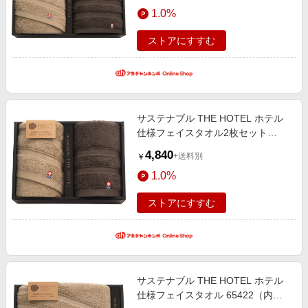
エンタメ
1.0%
貨・タオルギフト 今治タオル
楽天サービス特集
スポーツ・アウトドア・ゴルフ
旅行特集
ストアにすすむ
インテリア・寝具
お中元特集2026
ペット・花・DIY・車
わくわく夏特集
旅行・レジャー・ホテル予約
とことん買い物チャレンジ
サステナブル THE HOTEL ホテル
生活・お役立ち
Apple公式サイト×楽天カード分割払い
仕様フェイスタオル2枚セット
金融・マネー・保険
65444（内祝いギフト） 内祝い・
Qoo10メガポ
4,840
+送料別
￥
お返しギフト 生活雑貨・タオルギ
デジタルコンテンツ
1.0%
フト 今治タオル
ビジネス・その他サービス
ストアにすすむ
サステナブル THE HOTEL ホテル
仕様フェイスタオル 65422（内祝