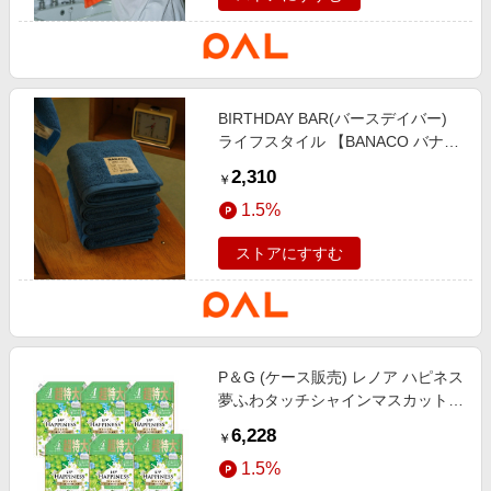
BIRTHDAY BAR(バースデイバー)
ライフスタイル 【BANACO バナ
コ】ROUCO COLOR TOWEL カラ
2,310
￥
ータオル ブルー
1.5%
ストアにすすむ
P＆G (ケース販売) レノア ハピネス
夢ふわタッチシャインマスカットの
香り つめかえ用 超特大サイズ
6,228
￥
1285ml×6個
1.5%