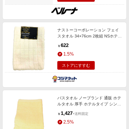
ナストーコーポレーション フェイ
スタオル 34×76cm 2枚組 NSホテル
カラー ホテルタイプ 303719
622
￥
1.5%
ストアにすすむ
バスタオル ノーブランド 通販 ホテ
ルタオル 厚手 ホテルタイプ シンプ
ル 無地 綿 100% コッ イエロー2
1,427
+送料固定
￥
2.5%