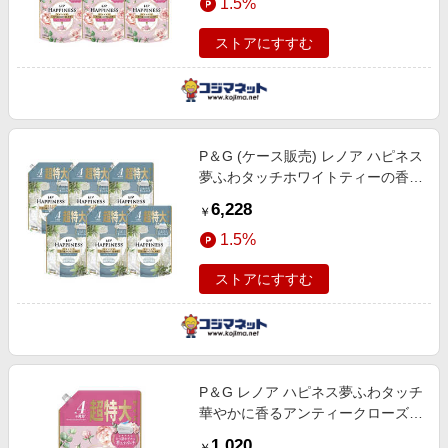
1.5%
ストアにすすむ
P＆G (ケース販売) レノア ハピネス
夢ふわタッチホワイトティーの香り
つめかえ用 超特大サイズ
6,228
￥
1285ml×6個
1.5%
ストアにすすむ
P＆G レノア ハピネス夢ふわタッチ
華やかに香るアンティークローズの
香り つめかえ用 超特大サイズ
1,020