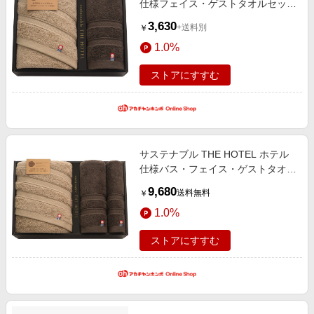
仕様フェイス・ゲストタオルセット
65433（内祝いギフト） 内祝い・
3,630
+送料別
￥
お返しギフト 生活雑貨・タオルギ
1.0%
フト 今治タオル
ストアにすすむ
サステナブル THE HOTEL ホテル
仕様バス・フェイス・ゲストタオル
セット 65488（内祝いギフト）送
9,680
送料無料
￥
料当社負担 内祝い・お返しギフト
1.0%
生活雑貨・タオルギフト 今治タオ
ル
ストアにすすむ