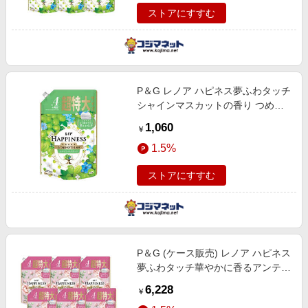
ストアにすすむ
P＆G レノア ハピネス夢ふわタッチ
シャインマスカットの香り つめか
え用 超特大サイズ 1285ml
1,060
￥
1.5%
ストアにすすむ
P＆G (ケース販売) レノア ハピネス
夢ふわタッチ華やかに香るアンティ
ークローズの香り つめかえ用 超特
6,228
￥
大サイズ 1285ml×6個