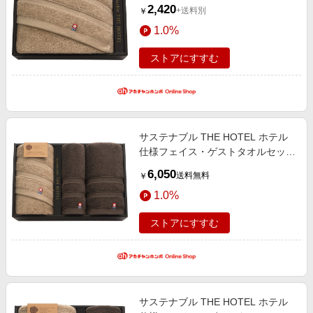
いギフト） 内祝い・お返しギフト
2,420
+送料別
￥
生活雑貨・タオルギフト 今治タオ
1.0%
ル
ストアにすすむ
サステナブル THE HOTEL ホテル
仕様フェイス・ゲストタオルセット
65455（内祝いギフト）送料当社負
6,050
送料無料
￥
担 内祝い・お返しギフト 生活雑
1.0%
貨・タオルギフト 今治タオル
ストアにすすむ
サステナブル THE HOTEL ホテル