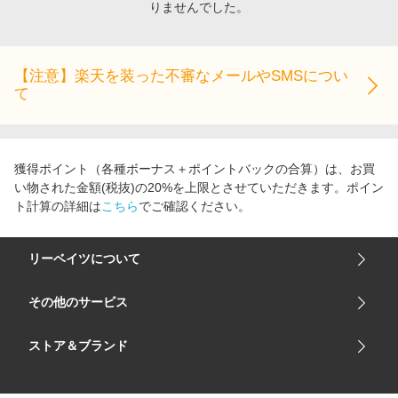
りませんでした。
エンタメ
楽天サービス特集
スポーツ・アウトドア・ゴルフ
旅行特集
インテリア・寝具
【注意】楽天を装った不審なメールやSMSについ
わくわく夏特集
て
ペット・花・DIY・車
とことん買い物チャレンジ
旅行・レジャー・ホテル予約
Apple公式サイト×楽天カード分割払い
生活・お役立ち
Qoo10メガポ
獲得ポイント（各種ボーナス＋ポイントバックの合算）は、お買
金融・マネー・保険
い物された金額(税抜)の20%を上限とさせていただきます。ポイン
Samsung ボーナスキャンペーン
ト計算の詳細は
こちら
でご確認ください。
デジタルコンテンツ
週末の高還元 夏の長期版
ビジネス・その他サービス
リーベイツについて
会社概要
その他のサービス
ご利用ガイド
楽天市場
ストア＆ブランド
サイトマップ
楽天モバイル
ユニクロオンラインストア
リーベイツ 公式アプリ