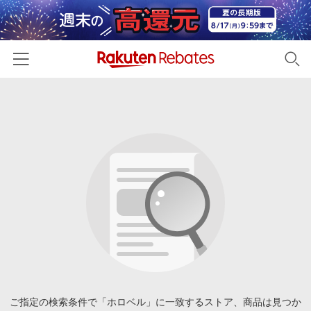
ホーム
カテゴリー一覧
百貨店・総合ECモール
イベント一覧
ファッション・インナー・小物
リーベイツ注目ストア
ヘルプ
食品・スイーツ・お酒
初回購入者限定特典
友達紹介
日用品・キッチン用品
対象ストア新規限定特典
コスメ・健康・医薬品
楽天IDでログイン/会員登録
新着ストアのご紹介
キッズ・ベビー用品
電子書籍特集
家電・PC・スマホ・カメラ
ご指定の検索条件で「ホロベル」に一致するストア、商品は見つか
楽天ペイ導入ストア