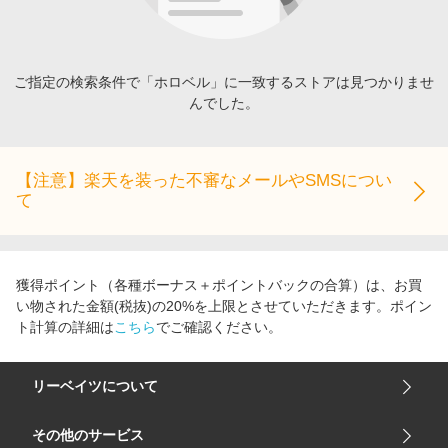
エンタメ
楽天サービス特集
スポーツ・アウトドア・ゴルフ
旅行特集
インテリア・寝具
ご指定の検索条件で「ホロベル」に一致するストアは見つかりませ
お中元特集2026
んでした。
ペット・花・DIY・車
わくわく夏特集
旅行・レジャー・ホテル予約
とことん買い物チャレンジ
生活・お役立ち
【注意】楽天を装った不審なメールやSMSについ
Apple公式サイト×楽天カード分割払い
て
金融・マネー・保険
Qoo10メガポ
デジタルコンテンツ
ビジネス・その他サービス
獲得ポイント（各種ボーナス＋ポイントバックの合算）は、お買
い物された金額(税抜)の20%を上限とさせていただきます。ポイン
ト計算の詳細は
こちら
でご確認ください。
リーベイツについて
会社概要
その他のサービス