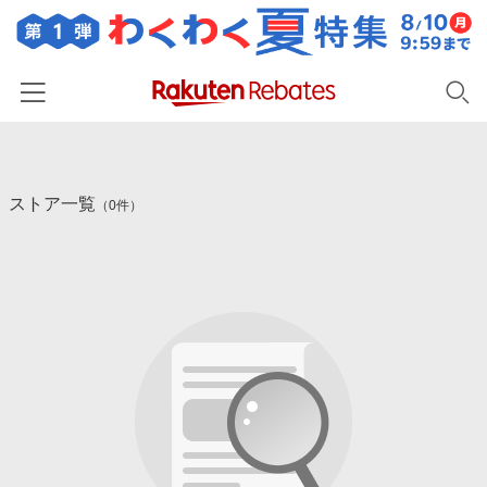
ホーム
ストア一覧
カテゴリー一覧
（0件）
百貨店・総合ECモール
イベント一覧
ファッション・インナー・小物
リーベイツ注目ストア
ヘルプ
食品・スイーツ・お酒
初回購入者限定特典
友達紹介
日用品・キッチン用品
対象ストア新規限定特典
コスメ・健康・医薬品
楽天IDでログイン/会員登録
新着ストアのご紹介
キッズ・ベビー用品
電子書籍特集
家電・PC・スマホ・カメラ
楽天ペイ導入ストア