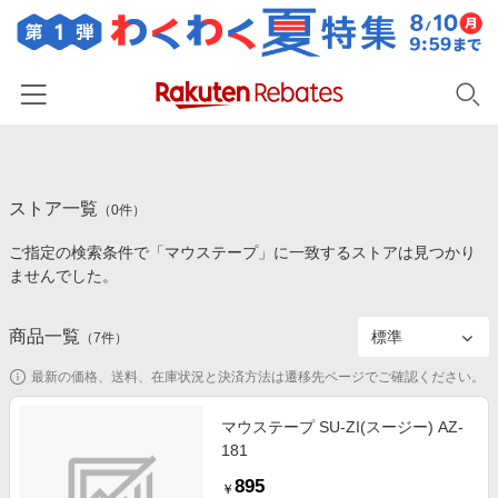
ホーム
ストア一覧
カテゴリー一覧
（
0
件）
ご指定の検索条件で「マウステープ」に一致するストアは見つかり
百貨店・総合ECモール
イベント一覧
ませんでした。
ファッション・インナー・小物
リーベイツ注目ストア
ヘルプ
食品・スイーツ・お酒
商品一覧
（
7
件）
初回購入者限定特典
友達紹介
日用品・キッチン用品
対象ストア新規限定特典
最新の価格、送料、在庫状況と決済方法は遷移先ページでご確認ください。
コスメ・健康・医薬品
楽天IDでログイン/会員登録
新着ストアのご紹介
マウステープ SU-ZI(スージー) AZ-
キッズ・ベビー用品
181
電子書籍特集
家電・PC・スマホ・カメラ
895
楽天ペイ導入ストア
￥