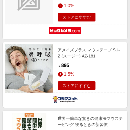
エンタメ
1.0%
楽天サービス特集
スポーツ・アウトドア・ゴルフ
旅行特集
ストアにすすむ
インテリア・寝具
お中元特集2026
ペット・花・DIY・車
わくわく夏特集
旅行・レジャー・ホテル予約
とことん買い物チャレンジ
アメイズプラス マウステープ SU-
生活・お役立ち
Apple公式サイト×楽天カード分割払い
ZI(スージー) AZ-181
金融・マネー・保険
Qoo10メガポ
895
￥
デジタルコンテンツ
1.5%
ビジネス・その他サービス
ストアにすすむ
世界一簡単な驚きの健康法マウステ
ーピング 寝るときの新習慣