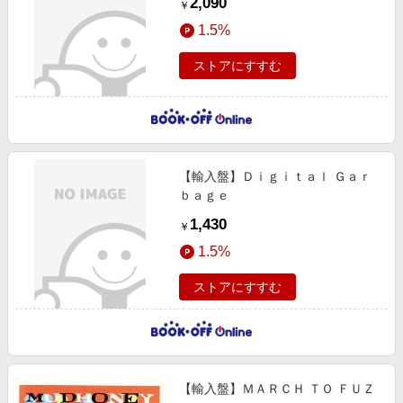
2,090
￥
1.5%
ストアにすすむ
【輸入盤】Ｄｉｇｉｔａｌ Ｇａｒ
ｂａｇｅ
1,430
￥
1.5%
ストアにすすむ
【輸入盤】ＭＡＲＣＨ ＴＯ ＦＵＺ