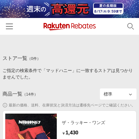
ホーム
ストア一覧
カテゴリー一覧
（
0
件）
ご指定の検索条件で「マッドハニー」に一致するストアは見つかり
百貨店・総合ECモール
イベント一覧
ませんでした。
ファッション・インナー・小物
リーベイツ注目ストア
ヘルプ
食品・スイーツ・お酒
商品一覧
（
14
件）
初回購入者限定特典
友達紹介
日用品・キッチン用品
対象ストア新規限定特典
最新の価格、送料、在庫状況と決済方法は遷移先ページでご確認ください。
コスメ・健康・医薬品
楽天IDでログイン/会員登録
新着ストアのご紹介
キッズ・ベビー用品
ザ・ラッキー・ワンズ
電子書籍特集
1,430
家電・PC・スマホ・カメラ
￥
楽天ペイ導入ストア