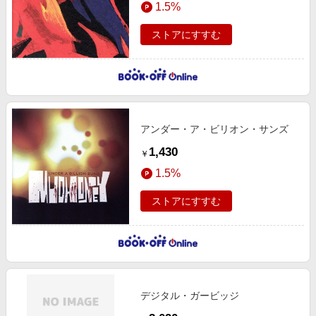
1.5%
エンタメ
楽天サービス特集
スポーツ・アウトドア・ゴルフ
ストアにすすむ
旅行特集
インテリア・寝具
わくわく夏特集
ペット・花・DIY・車
とことん買い物チャレンジ
旅行・レジャー・ホテル予約
Apple公式サイト×楽天カード分割払い
生活・お役立ち
アンダー・ア・ビリオン・サンズ
Qoo10メガポ
金融・マネー・保険
1,430
￥
Samsung ボーナスキャンペーン
デジタルコンテンツ
1.5%
週末の高還元 夏の長期版
ビジネス・その他サービス
ストアにすすむ
デジタル・ガービッジ