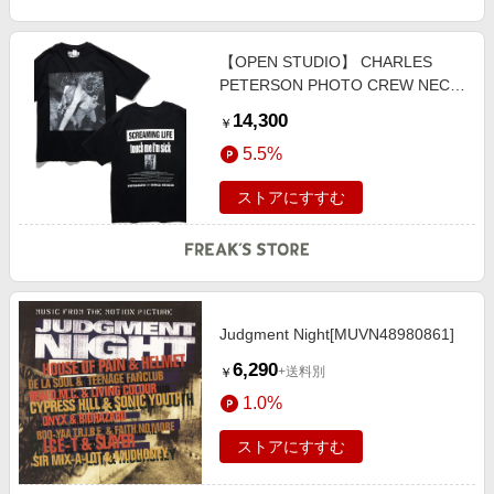
【OPEN STUDIO】 CHARLES
PETERSON PHOTO CREW NECK
TEE MH male
14,300
￥
5.5%
ストアにすすむ
Judgment Night[MUVN48980861]
6,290
+送料別
￥
1.0%
ストアにすすむ