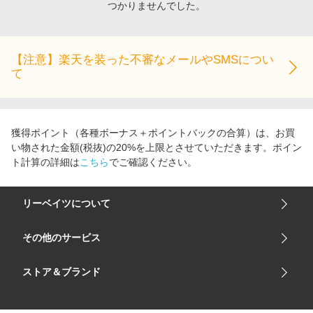
つかりませんでした。
エンタメ
楽天サービス特集
スポーツ・アウトドア・ゴルフ
旅行特集
インテリア・寝具
【注意】楽天を装った不審なメールやSMSについ
わくわく夏特集
て
ペット・花・DIY・車
とことん買い物チャレンジ
旅行・レジャー・ホテル予約
Apple公式サイト×楽天カード分割払い
生活・お役立ち
Qoo10メガポ
獲得ポイント（各種ボーナス＋ポイントバックの合算）は、お買
金融・マネー・保険
い物された金額(税抜)の20%を上限とさせていただきます。ポイン
Samsung ボーナスキャンペーン
ト計算の詳細は
こちら
でご確認ください。
デジタルコンテンツ
週末の高還元 夏の長期版
ビジネス・その他サービス
リーベイツについて
会社概要
その他のサービス
ご利用ガイド
楽天市場
ストア＆ブランド
サイトマップ
楽天モバイル
ユニクロオンラインストア
リーベイツ 公式アプリ