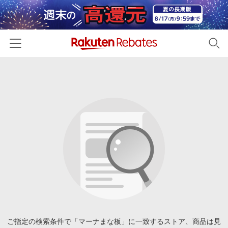
ホーム
カテゴリー一覧
百貨店・総合ECモール
イベント一覧
ファッション・インナー・小物
リーベイツ注目ストア
ヘルプ
食品・スイーツ・お酒
初回購入者限定特典
友達紹介
日用品・キッチン用品
対象ストア新規限定特典
コスメ・健康・医薬品
楽天IDでログイン/会員登録
新着ストアのご紹介
キッズ・ベビー用品
電子書籍特集
家電・PC・スマホ・カメラ
ご指定の検索条件で「マーナまな板」に一致するストア、商品は見
楽天ペイ導入ストア