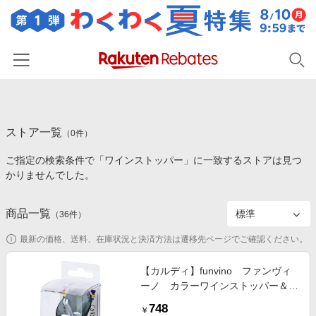
ホーム
ストア一覧
カテゴリー一覧
（
0
件）
ご指定の検索条件で「ワインストッパー」に一致するストアは見つ
百貨店・総合ECモール
イベント一覧
かりませんでした。
ファッション・インナー・小物
リーベイツ注目ストア
ヘルプ
食品・スイーツ・お酒
商品一覧
（
36
件）
初回購入者限定特典
友達紹介
日用品・キッチン用品
対象ストア新規限定特典
最新の価格、送料、在庫状況と決済方法は遷移先ページでご確認ください。
コスメ・健康・医薬品
楽天IDでログイン/会員登録
新着ストアのご紹介
【カルディ】funvino ファンヴィ
キッズ・ベビー用品
ーノ カラーワインストッパー＆ポ
電子書籍特集
アラー（グレー） 1p
家電・PC・スマホ・カメラ
748
楽天ペイ導入ストア
￥