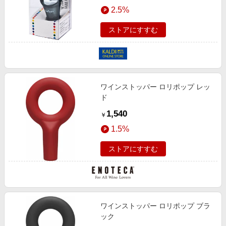
エンタメ
2.5%
楽天サービス特集
スポーツ・アウトドア・ゴルフ
旅行特集
ストアにすすむ
インテリア・寝具
お中元特集2026
ペット・花・DIY・車
わくわく夏特集
旅行・レジャー・ホテル予約
とことん買い物チャレンジ
ワインストッパー ロリポップ レッ
生活・お役立ち
Apple公式サイト×楽天カード分割払い
ド
金融・マネー・保険
Qoo10メガポ
1,540
￥
デジタルコンテンツ
1.5%
ビジネス・その他サービス
ストアにすすむ
ワインストッパー ロリポップ ブラ
ック