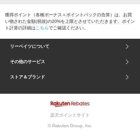
獲得ポイント（各種ボーナス＋ポイントバックの合算）は、お買
い物された金額(税抜)の20%を上限とさせていただきます。ポイン
ト計算の詳細は
こちら
でご確認ください。
リーベイツについて
会社概要
その他のサービス
ご利用ガイド
楽天市場
ストア＆ブランド
サイトマップ
楽天モバイル
ユニクロオンラインストア
リーベイツ 公式アプリ
GU（ジーユー）
リーベイツ ポイントアシスト
資生堂オンラインストア
ヘルプ・お問い合わせ
楽天ポイントサイト
Apple公式サイト
利用規約
© Rakuten Group, Inc.
アカチャンホンポ
プライバシーポリシー