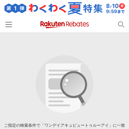
ホーム
カテゴリー一覧
百貨店・総合ECモール
イベント一覧
ファッション・インナー・小物
リーベイツ注目ストア
ヘルプ
食品・スイーツ・お酒
初回購入者限定特典
友達紹介
日用品・キッチン用品
対象ストア新規限定特典
コスメ・健康・医薬品
楽天IDでログイン/会員登録
新着ストアのご紹介
キッズ・ベビー用品
電子書籍特集
家電・PC・スマホ・カメラ
ご指定の検索条件で「ワンデイアキュビュートゥルーアイ」に一致
楽天ペイ導入ストア