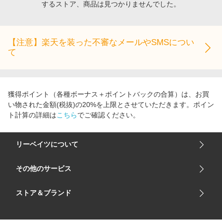
するストア、商品は見つかりませんでした。
エンタメ
楽天サービス特集
スポーツ・アウトドア・ゴルフ
旅行特集
インテリア・寝具
【注意】楽天を装った不審なメールやSMSについ
お中元特集2026
て
ペット・花・DIY・車
わくわく夏特集
旅行・レジャー・ホテル予約
とことん買い物チャレンジ
生活・お役立ち
Apple公式サイト×楽天カード分割払い
獲得ポイント（各種ボーナス＋ポイントバックの合算）は、お買
金融・マネー・保険
い物された金額(税抜)の20%を上限とさせていただきます。ポイン
Qoo10メガポ
ト計算の詳細は
こちら
でご確認ください。
デジタルコンテンツ
ビジネス・その他サービス
リーベイツについて
会社概要
その他のサービス
ご利用ガイド
楽天市場
ストア＆ブランド
サイトマップ
楽天モバイル
ユニクロオンラインストア
リーベイツ 公式アプリ