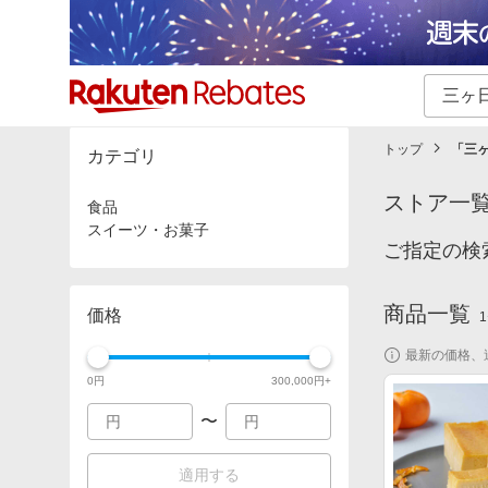
カテゴリー一覧
イベント一覧
トップ
「
三
カテゴリ
ストア一
食品
スイーツ・お菓子
ご指定の検
商品一覧
価格
1
最新の価格、
0
円
300,000
円+
〜
適用する