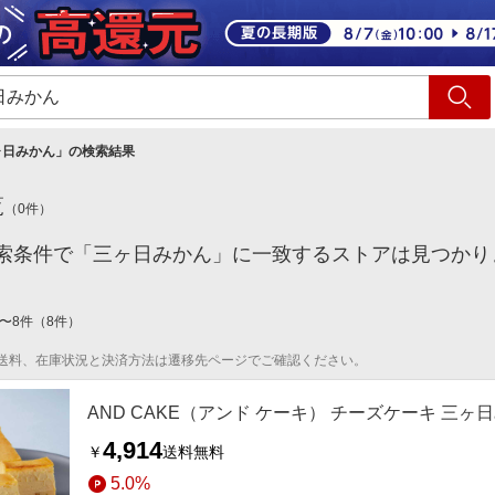
ショッピング
旅行
サ
ヶ日みかん
」の検索結果
覧
（
0
件）
索条件で「三ヶ日みかん」に一致するストアは見つかり
〜
8
件
（
8
件）
送料、在庫状況と決済方法は遷移先ページでご確認ください。
AND CAKE（アンド ケーキ） チーズケーキ 三ヶ
4,914
￥
送料無料
5.0%