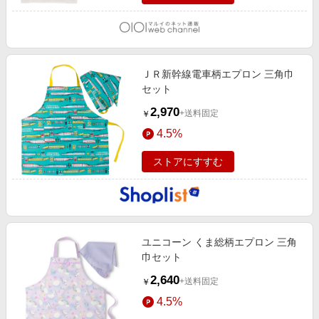
ＪＲ新幹線電車柄エプロン 三角巾
セット
2,970
+送料固定
￥
4.5%
ストアにすすむ
ユニコーン くま総柄エプロン 三角
巾セット
2,640
+送料固定
￥
4.5%