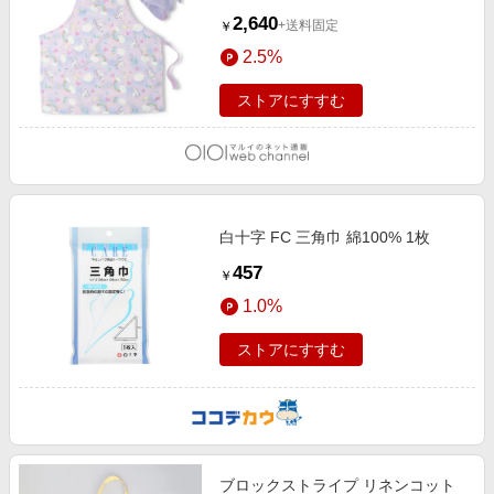
2,640
+送料固定
￥
2.5%
ストアにすすむ
白十字 FC 三角巾 綿100% 1枚
457
￥
1.0%
ストアにすすむ
ブロックストライプ リネンコット