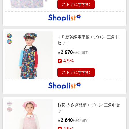
ストアにすすむ
ＪＲ新幹線電車柄エプロン 三角巾
セット
2,970
+送料固定
￥
4.5%
ストアにすすむ
お花 うさぎ総柄エプロン 三角巾セ
ット
2,640
+送料固定
￥
4.5%