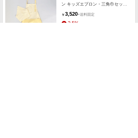
ン キッズエプロン・三角巾セット
LM ＜212Kオリジナル＞ その他
3,520
+送料固定
￥
2.5%
ストアにすすむ
collex/コレックス 【La Maison de
Lyllis】KERCHIEF 三角巾カーチフ
ブラウン F
9,240
￥
2.5%
ストアにすすむ