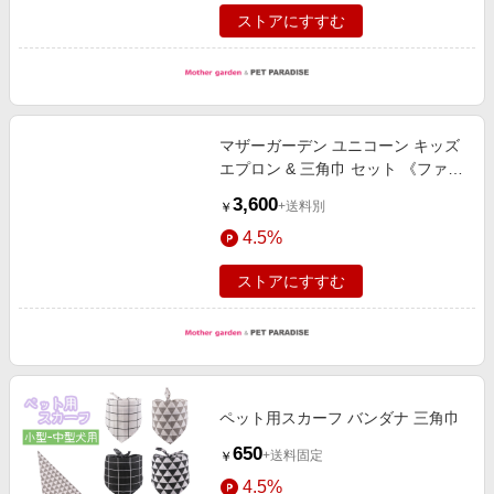
ストアにすすむ
マザーガーデン ユニコーン キッズ
エプロン & 三角巾 セット 《ファン
シー柄》 130～150cm
3,600
+送料別
￥
4.5%
ストアにすすむ
ペット用スカーフ バンダナ 三角巾
650
+送料固定
￥
4.5%