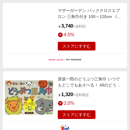
マザーガーデン バッククロスエプ
ロン 三角巾付き 100～120cm 《小
花いちご柄》
3,740
+送料別
￥
4.5%
ストアにすすむ
原坂一郎のどうぶつ三角巾 いつで
もどこでもあそべる！ 49のどうぶ
つ×24のあそび＝楽しさ∞！
1,320
+送料固定
￥
2.0%
ストアにすすむ