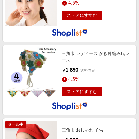
4.5%
エンタメ
楽天サービス特集
スポーツ・アウトドア・ゴルフ
ストアにすすむ
旅行特集
インテリア・寝具
わくわく夏特集
ペット・花・DIY・車
とことん買い物チャレンジ
旅行・レジャー・ホテル予約
Apple公式サイト×楽天カード分割払い
三角巾 レディース かぎ針編み風レ
生活・お役立ち
Qoo10メガポ
ース
金融・マネー・保険
Samsung ボーナスキャンペーン
1,850
+送料固定
￥
デジタルコンテンツ
週末の高還元 夏の長期版
4.5%
ビジネス・その他サービス
ストアにすすむ
セール中
三角巾 おしゃれ 子供