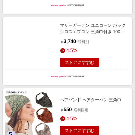
マザーガーデン ユニコーン バック
クロスエプロン 三角巾付き 100～
120cm 《ぷっくり柄》
3,740
+送料別
￥
4.5%
ストアにすすむ
ヘアバンド ヘアターバン 三角巾
550
+送料固定
￥
4.5%
ストアにすすむ