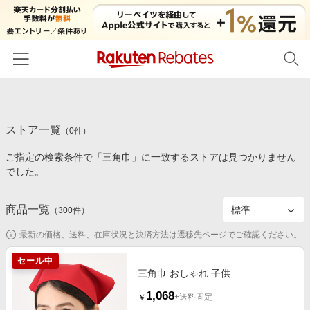
ホーム
ストア一覧
カテゴリー一覧
（
0
件）
ご指定の検索条件で「三角巾」に一致するストアは見つかりません
百貨店・総合ECモール
イベント一覧
でした。
ファッション・インナー・小物
リーベイツ注目ストア
ヘルプ
食品・スイーツ・お酒
商品一覧
（
300
件）
初回購入者限定特典
友達紹介
日用品・キッチン用品
対象ストア新規限定特典
最新の価格、送料、在庫状況と決済方法は遷移先ページでご確認ください。
コスメ・健康・医薬品
楽天IDでログイン/会員登録
新着ストアのご紹介
セール中
キッズ・ベビー用品
三角巾 おしゃれ 子供
電子書籍特集
1,068
家電・PC・スマホ・カメラ
+送料固定
￥
楽天ペイ導入ストア