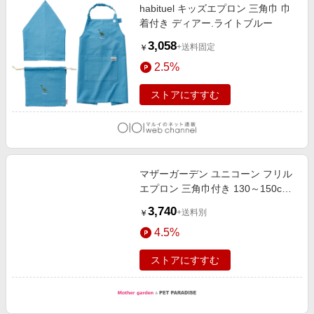
habituel キッズエプロン 三角巾 巾
着付き ディアー.ライトブルー
3,058
+送料固定
￥
2.5%
ストアにすすむ
マザーガーデン ユニコーン フリル
エプロン 三角巾付き 130～150cm
《ぷっくり柄》
3,740
+送料別
￥
4.5%
ストアにすすむ