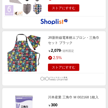
ストアにすすむ
JR新幹線電車柄エプロン・三角巾
セット ブラック
2,079
+送料固定
￥
2.5%
ストアにすすむ
川本産業 三角巾 M 002168 1枚入
300
￥