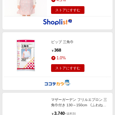
ストアにすすむ
ピップ 三角巾
368
￥
1.0%
ストアにすすむ
マザーガーデン フリルエプロン 三
角巾付き 130～150cm 《ふわねこ
柄》
3,740
+送料別
￥