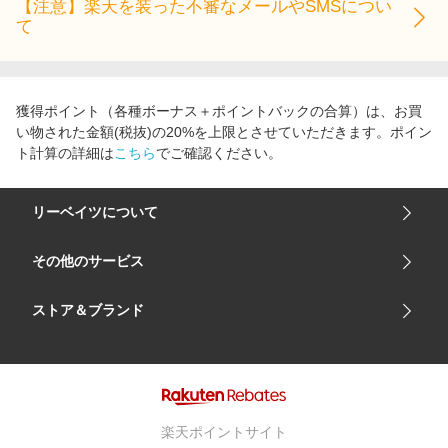
【注意】楽天を装った不審なメールやSMSについ
て
獲得ポイント（各種ボーナス＋ポイントバックの合算）は、お買
い物された金額(税抜)の20%を上限とさせていただきます。ポイン
ト計算の詳細は
こちら
でご確認ください。
リーベイツについて
会社概要
その他のサービス
ご利用ガイド
楽天市場
ストア＆ブランド
サイトマップ
楽天モバイル
ユニクロオンラインストア
リーベイツ 公式アプリ
GU（ジーユー）
リーベイツ ポイントアシスト
資生堂オンラインストア
ヘルプ・お問い合わせ
楽天ポイントサイト