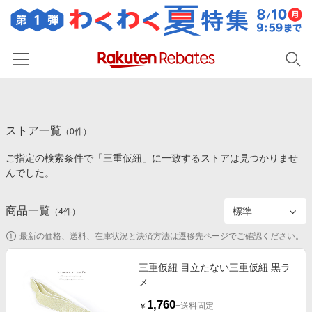
ホーム
ストア一覧
カテゴリー一覧
（
0
件）
ご指定の検索条件で「三重仮紐」に一致するストアは見つかりませ
百貨店・総合ECモール
イベント一覧
んでした。
ファッション・インナー・小物
リーベイツ注目ストア
ヘルプ
食品・スイーツ・お酒
商品一覧
（
4
件）
初回購入者限定特典
友達紹介
日用品・キッチン用品
対象ストア新規限定特典
最新の価格、送料、在庫状況と決済方法は遷移先ページでご確認ください。
コスメ・健康・医薬品
楽天IDでログイン/会員登録
新着ストアのご紹介
三重仮紐 目立たない三重仮紐 黒ラ
キッズ・ベビー用品
メ
電子書籍特集
家電・PC・スマホ・カメラ
1,760
楽天ペイ導入ストア
+送料固定
￥