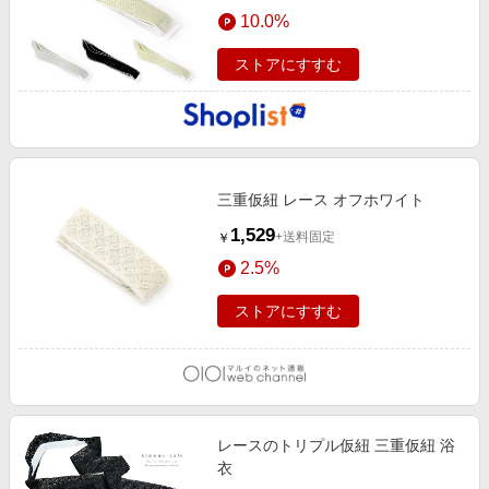
エンタメ
10.0%
楽天サービス特集
スポーツ・アウトドア・ゴルフ
旅行特集
ストアにすすむ
インテリア・寝具
お中元特集2026
ペット・花・DIY・車
わくわく夏特集
旅行・レジャー・ホテル予約
とことん買い物チャレンジ
生活・お役立ち
三重仮紐 レース オフホワイト
Apple公式サイト×楽天カード分割払い
金融・マネー・保険
1,529
+送料固定
￥
Qoo10メガポ
デジタルコンテンツ
2.5%
ビジネス・その他サービス
ストアにすすむ
レースのトリプル仮紐 三重仮紐 浴
衣