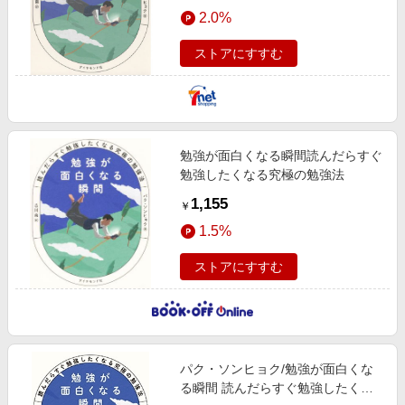
エンタメ
2.0%
楽天サービス特集
スポーツ・アウトドア・ゴルフ
旅行特集
ストアにすすむ
インテリア・寝具
わくわく夏特集
ペット・花・DIY・車
とことん買い物チャレンジ
旅行・レジャー・ホテル予約
Apple公式サイト×楽天カード分割払い
勉強が面白くなる瞬間読んだらすぐ
生活・お役立ち
Qoo10メガポ
勉強したくなる究極の勉強法
金融・マネー・保険
Samsung ボーナスキャンペーン
1,155
￥
デジタルコンテンツ
週末の高還元 夏の長期版
1.5%
ビジネス・その他サービス
ストアにすすむ
パク・ソンヒョク/勉強が面白くな
る瞬間 読んだらすぐ勉強したくな