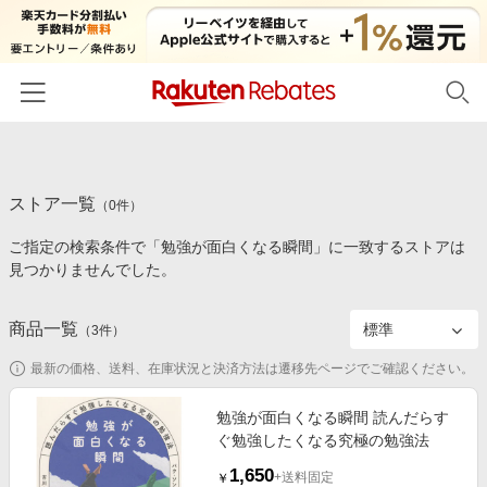
ホーム
ストア一覧
カテゴリー一覧
（
0
件）
ご指定の検索条件で「勉強が面白くなる瞬間」に一致するストアは
百貨店・総合ECモール
イベント一覧
見つかりませんでした。
ファッション・インナー・小物
リーベイツ注目ストア
ヘルプ
食品・スイーツ・お酒
商品一覧
（
3
件）
初回購入者限定特典
友達紹介
日用品・キッチン用品
対象ストア新規限定特典
最新の価格、送料、在庫状況と決済方法は遷移先ページでご確認ください。
コスメ・健康・医薬品
楽天IDでログイン/会員登録
新着ストアのご紹介
勉強が面白くなる瞬間 読んだらす
キッズ・ベビー用品
ぐ勉強したくなる究極の勉強法
電子書籍特集
家電・PC・スマホ・カメラ
1,650
楽天ペイ導入ストア
+送料固定
￥