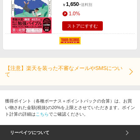
る究極の勉強法[9784478112977]
1,650
+送料別
￥
1.0%
ストアにすすむ
【注意】楽天を装った不審なメールやSMSについ
て
獲得ポイント（各種ボーナス＋ポイントバックの合算）は、お買
い物された金額(税抜)の20%を上限とさせていただきます。ポイン
ト計算の詳細は
こちら
でご確認ください。
リーベイツについて