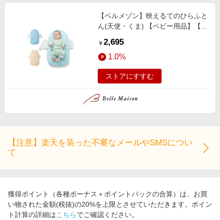
【ベルメゾン】映えるてのひらふと
ん(天使・くま) 【ベビー用品】【洗
濯可】
2,695
￥
1.0%
ストアにすすむ
【注意】楽天を装った不審なメールやSMSについ
て
獲得ポイント（各種ボーナス＋ポイントバックの合算）は、お買
い物された金額(税抜)の20%を上限とさせていただきます。ポイン
ト計算の詳細は
こちら
でご確認ください。