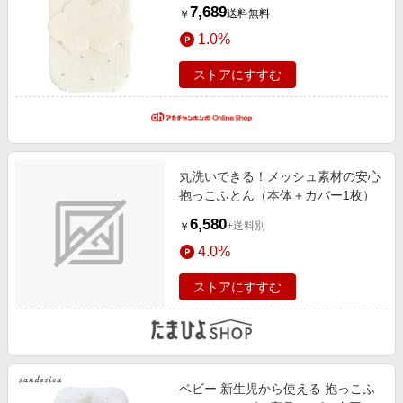
布団・寝具小物 掛布団・敷布団
7,689
送料無料
￥
1.0%
ストアにすすむ
丸洗いできる！メッシュ素材の安心
抱っこふとん（本体＋カバー1枚）
6,580
+送料別
￥
4.0%
ストアにすすむ
ベビー 新生児から使える 抱っこふ