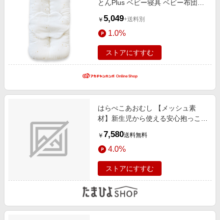
とんPlus ベビー寝具 ベビー布団・
お昼寝布団・寝具小物 掛布団・敷
5,049
+送料別
￥
布団
1.0%
ストアにすすむ
はらぺこあおむし 【メッシュ素
材】新生児から使える安心抱っこふ
とん（本体＋カバー1枚）
7,580
送料無料
￥
4.0%
ストアにすすむ