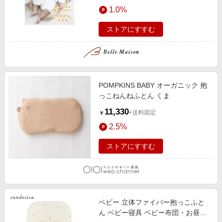
エンタメ
1.0%
楽天サービス特集
スポーツ・アウトドア・ゴルフ
旅行特集
ストアにすすむ
インテリア・寝具
わくわく夏特集
ペット・花・DIY・車
とことん買い物チャレンジ
旅行・レジャー・ホテル予約
Apple公式サイト×楽天カード分割払い
POMPKINS BABY オーガニック 抱
生活・お役立ち
Qoo10メガポ
っこねんねふとん くま
金融・マネー・保険
Samsung ボーナスキャンペーン
11,330
+送料固定
￥
デジタルコンテンツ
週末の高還元 夏の長期版
2.5%
ビジネス・その他サービス
ストアにすすむ
ベビー 立体ファイバー抱っこふと
ん ベビー寝具 ベビー布団・お昼寝