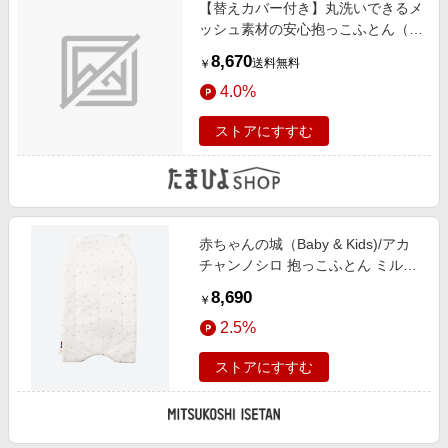
【替えカバー付き】丸洗いできるメ
ッシュ素材の安心抱っこふとん（ス
タンダード2枚）
8,670
送料無料
￥
4.0%
ストアにすすむ
赤ちゃんの城（Baby & Kids)/アカ
チャンノシロ 抱っこふとん ミルキ
ーウェイ シロ ベビースリーパー・
8,690
￥
おくるみ【三越伊勢丹/公式】
2.5%
ストアにすすむ