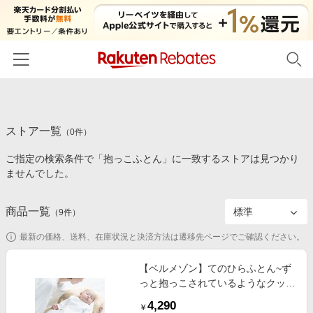
ホーム
ストア一覧
カテゴリー一覧
（
0
件）
ご指定の検索条件で「抱っこふとん」に一致するストアは見つかり
百貨店・総合ECモール
イベント一覧
ませんでした。
ファッション・インナー・小物
リーベイツ注目ストア
ヘルプ
食品・スイーツ・お酒
商品一覧
（
9
件）
初回購入者限定特典
友達紹介
日用品・キッチン用品
対象ストア新規限定特典
最新の価格、送料、在庫状況と決済方法は遷移先ページでご確認ください。
コスメ・健康・医薬品
楽天IDでログイン/会員登録
新着ストアのご紹介
【ベルメゾン】てのひらふとん~ず
キッズ・ベビー用品
っと抱っこされているようなクッシ
電子書籍特集
ョン布団~ 【ベビー用品 洗濯可】
家電・PC・スマホ・カメラ
4,290
楽天ペイ導入ストア
￥
【日本製】