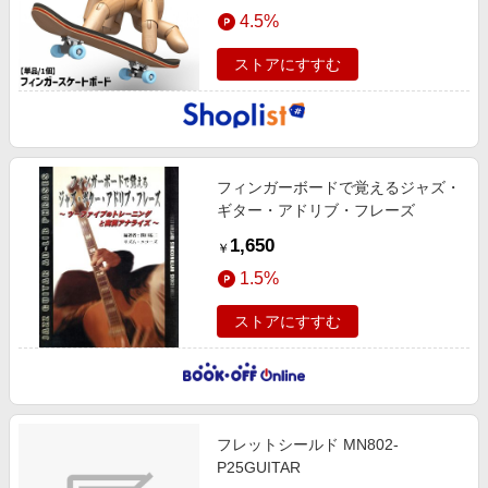
エンタメ
4.5%
楽天サービス特集
スポーツ・アウトドア・ゴルフ
旅行特集
ストアにすすむ
インテリア・寝具
わくわく夏特集
ペット・花・DIY・車
50万ポイント山分けキャンペーン
旅行・レジャー・ホテル予約
とことん買い物チャレンジ
フィンガーボードで覚えるジャズ・
生活・お役立ち
Apple公式サイト×楽天カード分割払い
ギター・アドリブ・フレーズ
金融・マネー・保険
Samsung ボーナスキャンペーン
1,650
￥
デジタルコンテンツ
週末の高還元 夏の長期版
1.5%
ビジネス・その他サービス
ストアにすすむ
フレットシールド MN802-
P25GUITAR