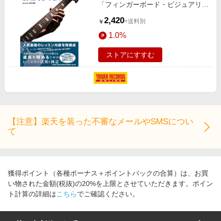
「フィンガーボード・ビジュアリゼ
ーション」[9784401654550]
2,420
+送料別
￥
1.0%
ストアにすすむ
【注意】楽天を装った不審なメールやSMSについ
て
獲得ポイント（各種ボーナス＋ポイントバックの合算）は、お買
い物された金額(税抜)の20%を上限とさせていただきます。ポイン
ト計算の詳細は
こちら
でご確認ください。