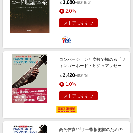
3,080
+送料固定
￥
2.0%
ストアにすすむ
コンバージョンと度数で極める「フ
ィンガーボード・ビジュアリゼーシ
ョン2」[9784401655892]
2,420
+送料別
￥
1.0%
ストアにすすむ
高免信喜/ギター指板把握のための