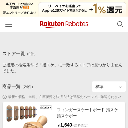
ホーム
ストア一覧
カテゴリー一覧
（
0
件）
ご指定の検索条件で「指スケ」に一致するストアは見つかりません
百貨店・総合ECモール
イベント一覧
でした。
ファッション・インナー・小物
リーベイツ注目ストア
ヘルプ
食品・スイーツ・お酒
商品一覧
（
24
件）
初回購入者限定特典
友達紹介
日用品・キッチン用品
対象ストア新規限定特典
最新の価格、送料、在庫状況と決済方法は遷移先ページでご確認ください。
コスメ・健康・医薬品
楽天IDでログイン/会員登録
新着ストアのご紹介
フィンガースケートボード 指スケ
キッズ・ベビー用品
指スケボー
電子書籍特集
家電・PC・スマホ・カメラ
1,640
楽天ペイ導入ストア
+送料固定
￥