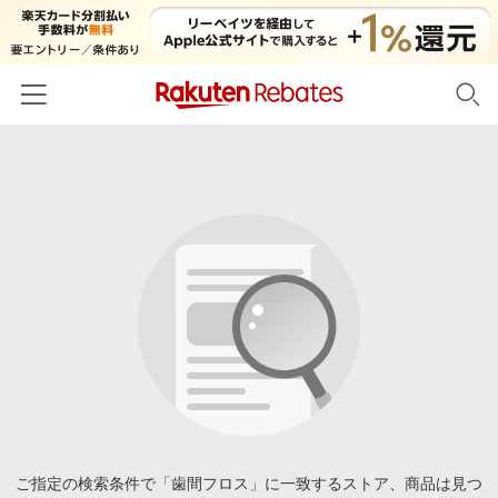
ホーム
カテゴリー一覧
百貨店・総合ECモール
イベント一覧
ファッション・インナー・小物
リーベイツ注目ストア
ヘルプ
食品・スイーツ・お酒
初回購入者限定特典
友達紹介
日用品・キッチン用品
対象ストア新規限定特典
コスメ・健康・医薬品
楽天IDでログイン/会員登録
新着ストアのご紹介
キッズ・ベビー用品
電子書籍特集
家電・PC・スマホ・カメラ
ご指定の検索条件で「歯間フロス」に一致するストア、商品は見つ
楽天ペイ導入ストア