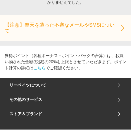
かりませんでした。
エンタメ
楽天サービス特集
スポーツ・アウトドア・ゴルフ
旅行特集
インテリア・寝具
【注意】楽天を装った不審なメールやSMSについ
わくわく夏特集
て
ペット・花・DIY・車
とことん買い物チャレンジ
旅行・レジャー・ホテル予約
Apple公式サイト×楽天カード分割払い
生活・お役立ち
Qoo10メガポ
獲得ポイント（各種ボーナス＋ポイントバックの合算）は、お買
金融・マネー・保険
い物された金額(税抜)の20%を上限とさせていただきます。ポイン
Samsung ボーナスキャンペーン
ト計算の詳細は
こちら
でご確認ください。
デジタルコンテンツ
週末の高還元 夏の長期版
ビジネス・その他サービス
リーベイツについて
会社概要
その他のサービス
ご利用ガイド
楽天市場
ストア＆ブランド
サイトマップ
楽天モバイル
ユニクロオンラインストア
リーベイツ 公式アプリ