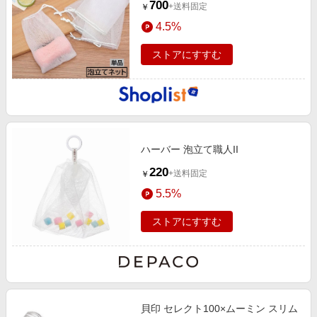
700
+送料固定
￥
4.5%
ストアにすすむ
ハーバー 泡立て職人II
220
+送料固定
￥
5.5%
ストアにすすむ
貝印 セレクト100×ムーミン スリム