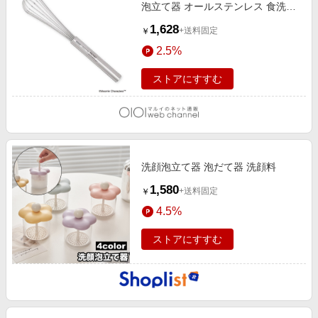
泡立て器 オールステンレス 食洗機
対応 000DH3207 その他
1,628
+送料固定
￥
2.5%
ストアにすすむ
洗顔泡立て器 泡だて器 洗顔料
1,580
+送料固定
￥
4.5%
ストアにすすむ