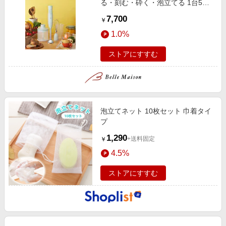
る・刻む・砕く・泡立てる 1台5役
のマルチスティックブレンダー2
7,700
￥
1.0%
ストアにすすむ
泡立てネット 10枚セット 巾着タイ
プ
1,290
+送料固定
￥
4.5%
ストアにすすむ