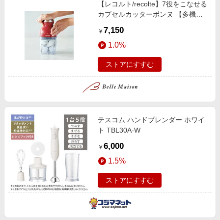
【レコルト/recolte】7役をこなせる
カプセルカッターボンヌ 【多機能
フードプロセッサー】 「刻む・混
7,150
￥
ぜる・練る・潰す・砕く・おろす・
1.0%
泡立てる」
ストアにすすむ
テスコム ハンドブレンダー ホワイ
ト TBL30A-W
6,000
￥
1.5%
ストアにすすむ