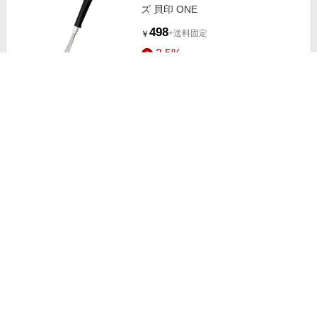
ズ 貝印 ONE
498
+送料固定
￥
2.5%
ストアにすすむ
洗顔用泡立て器 洗顔フォーマー ス
キンケア
1,150
+送料固定
￥
4.5%
ストアにすすむ