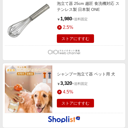
泡立て器 25cm 越匠 食洗機対応 ス
テンレス製 日本製 ONE
1,980
+送料固定
￥
2.5%
ストアにすすむ
シャンプー泡立て器 ペット用 犬
3,320
+送料固定
￥
4.5%
ストアにすすむ