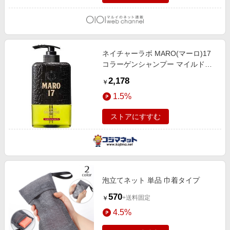
ネイチャーラボ MARO(マーロ)17
コラーゲンシャンプー マイルドウ
ォッシュ マイルド〔シャンプー〕
2,178
￥
MARO17コラーゲンSPマイルド
1.5%
ストアにすすむ
泡立てネット 単品 巾着タイプ
570
+送料固定
￥
4.5%