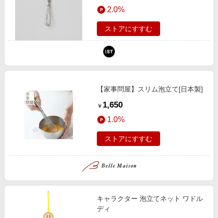
エンタメ
2.0%
ティ）
楽天サービス特集
スポーツ・アウトドア・ゴルフ
旅行特集
ストアにすすむ
インテリア・寝具
わくわく夏特集
ペット・花・DIY・車
とことん買い物チャレンジ
旅行・レジャー・ホテル予約
Apple公式サイト×楽天カード分割払い
生活・お役立ち
【家事問屋】スリム泡立て[日本製]
Qoo10メガポ
金融・マネー・保険
1,650
￥
Samsung ボーナスキャンペーン
デジタルコンテンツ
1.0%
週末の高還元 夏の長期版
ビジネス・その他サービス
ストアにすすむ
キャラクター 泡立てネット ワドル
ディ