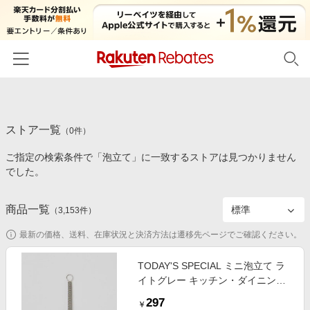
ホーム
ストア一覧
カテゴリー一覧
（
0
件）
ご指定の検索条件で「泡立て」に一致するストアは見つかりません
百貨店・総合ECモール
イベント一覧
でした。
ファッション・インナー・小物
リーベイツ注目ストア
ヘルプ
食品・スイーツ・お酒
商品一覧
（
3,153
件）
初回購入者限定特典
友達紹介
日用品・キッチン用品
対象ストア新規限定特典
最新の価格、送料、在庫状況と決済方法は遷移先ページでご確認ください。
コスメ・健康・医薬品
楽天IDでログイン/会員登録
新着ストアのご紹介
TODAY'S SPECIAL ミニ泡立て ラ
キッズ・ベビー用品
イトグレー キッチン・ダイニング
電子書籍特集
トゥデイズスペシャル 343781 and
家電・PC・スマホ・カメラ
297
楽天ペイ導入ストア
￥
ST アンドエスティ（旧ドットエス