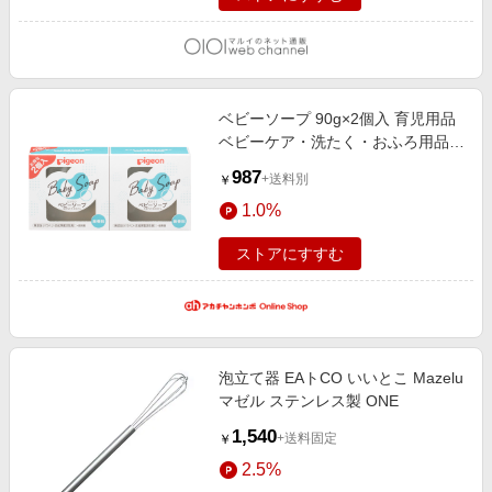
ベビーソープ 90g×2個入 育児用品
ベビーケア・洗たく・おふろ用品
石けん・シャンプー
987
+送料別
￥
1.0%
ストアにすすむ
泡立て器 EAトCO いいとこ Mazelu
マゼル ステンレス製 ONE
1,540
+送料固定
￥
2.5%