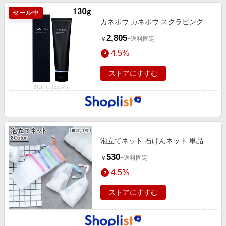
セール中
カネボウ カネボウ スクラビング
2,805
+送料固定
￥
4.5%
ストアにすすむ
泡立てネット 石けんネット 単品
530
+送料固定
￥
4.5%
ストアにすすむ