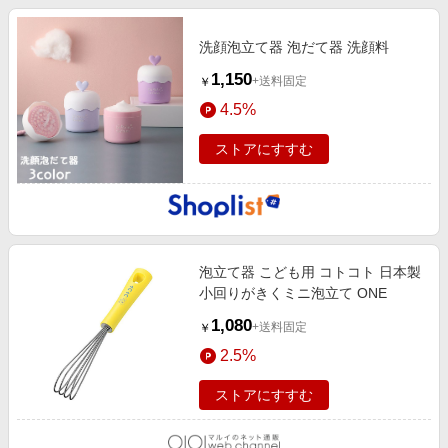
洗顔泡立て器 泡だて器 洗顔料
1,150
+送料固定
￥
4.5%
ストアにすすむ
泡立て器 こども用 コトコト 日本製
小回りがきくミニ泡立て ONE
1,080
+送料固定
￥
2.5%
ストアにすすむ