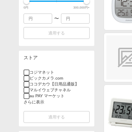
0
円
300,000
円+
〜
適用する
ストア
コジマネット
ビックカメラ.com
ココデカウ【日用品通販】
マルイウェブチャネル
au PAY マーケット
さらに表示
適用する