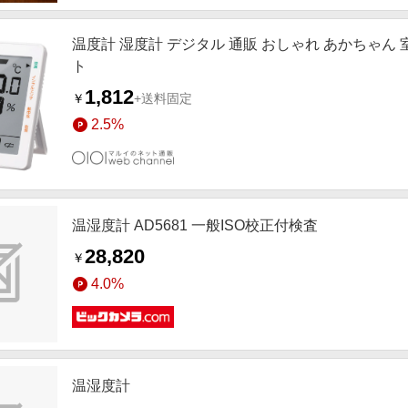
温度計 湿度計 デジタル 通販 おしゃれ あかちゃん 
ト
1,812
￥
+送料固定
2.5%
温湿度計 AD5681 一般ISO校正付検査
28,820
￥
4.0%
温湿度計