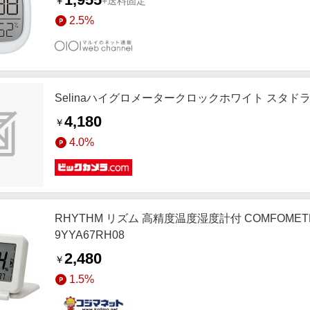
￥
+送料固定
2.5%
Selinaハイグロメータークロックホワイト スタド
4,180
￥
4.0%
RHYTHM リズム 高精度温度湿度計付 COMFOMETE
9YYA67RH08
2,480
￥
1.5%