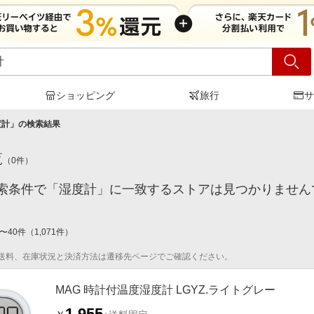
ショッピング
旅行
サ
度計
」の検索結果
覧
（
0
件）
索条件で「湿度計」に一致するストアは見つかりません
〜
40
件
（
1,071
件）
送料、在庫状況と決済方法は遷移先ページでご確認ください。
MAG 時計付温度湿度計 LGYZ.ライトグレー
1,955