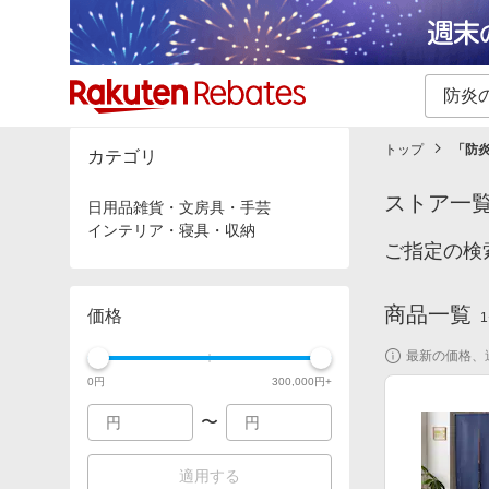
カテゴリー一覧
イベント一覧
トップ
「
防
カテゴリ
ストア一
日用品雑貨・文房具・手芸
インテリア・寝具・収納
ご指定の検
商品一覧
価格
1
最新の価格、
0
円
300,000
円+
〜
適用する