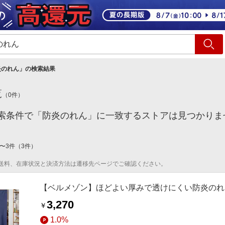
ショッピング
旅行
サ
炎のれん
」の検索結果
覧
（
0
件）
索条件で「防炎のれん」に一致するストアは見つかりま
〜
3
件
（
3
件）
送料、在庫状況と決済方法は遷移先ページでご確認ください。
【ベルメゾン】ほどよい厚みで透けにくい防炎のれ
3,270
￥
1.0%