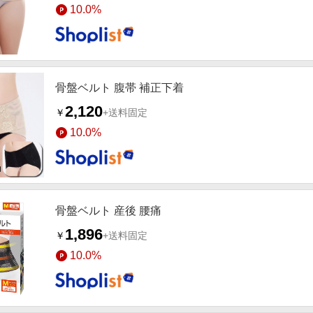
10.0%
骨盤ベルト 腹帯 補正下着
2,120
￥
+送料固定
10.0%
骨盤ベルト 産後 腰痛
1,896
￥
+送料固定
10.0%