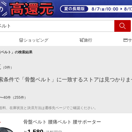
ショッピング
旅行
サ
盤ベルト
」の検索結果
覧
（
0
件）
索条件で「骨盤ベルト」に一致するストアは見つかりま
〜
40
件
（
255
件）
送料、在庫状況と決済方法は遷移先ページでご確認ください。
骨盤ベルト 腰痛ベルト 腰サポーター
1,580