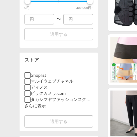
0
円
300,000
円+
〜
適用する
ストア
Shoplist
マルイウェブチャネル
ディノス
ビックカメラ.com
タカシマヤファッションスクエ
ア
さらに表示
適用する