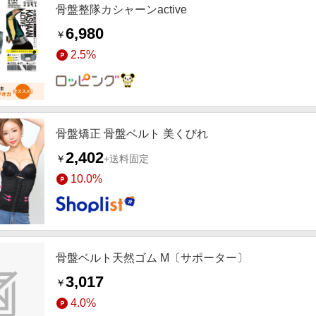
骨盤整隊カシャーンactive
6,980
￥
2.5%
骨盤矯正 骨盤ベルト 美くびれ
2,402
￥
+送料固定
10.0%
骨盤ベルト天然ゴム M〔サポーター〕
3,017
￥
4.0%