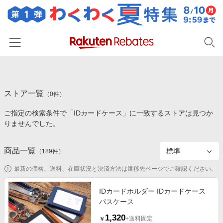
ホーム
ストア一覧
カテゴリー一覧
（
0
件）
ご指定の検索条件で「IDカードケース」に一致するストアは見つか
百貨店・総合ECモール
イベント一覧
りませんでした。
ファッション・インナー・小物
リーベイツ注目ストア
ヘルプ
食品・スイーツ・お酒
商品一覧
（
189
件）
初回購入者限定特典
友達紹介
日用品・キッチン用品
対象ストア新規限定特典
最新の価格、送料、在庫状況と決済方法は遷移先ページでご確認ください。
コスメ・健康・医薬品
楽天IDでログイン/会員登録
新着ストアのご紹介
IDカードホルダー IDカードケース
キッズ・ベビー用品
パスケース
電子書籍特集
家電・PC・スマホ・カメラ
1,320
楽天ペイ導入ストア
+送料固定
￥