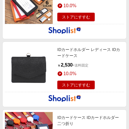
エンタメ
10.0%
楽天サービス特集
スポーツ・アウトドア・ゴルフ
旅行特集
ストアにすすむ
インテリア・寝具
お中元特集2026
ペット・花・DIY・車
わくわく夏特集
旅行・レジャー・ホテル予約
とことん買い物チャレンジ
IDカードホルダー レディース IDカ
生活・お役立ち
Apple公式サイト×楽天カード分割払い
ードケース
金融・マネー・保険
Qoo10メガポ
2,530
+送料固定
￥
デジタルコンテンツ
10.0%
ビジネス・その他サービス
ストアにすすむ
IDカードケース IDカードホルダー
二つ折り