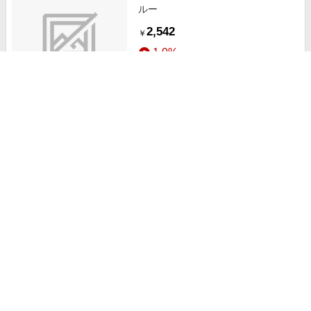
ルー
2,542
￥
1.0%
ストアにすすむ
IDカードケース NP1080K ネイビー
3,680
￥
1.0%
ストアにすすむ