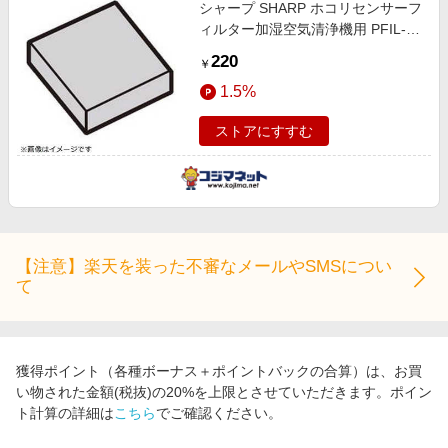
シャープ SHARP ホコリセンサーフ
ィルター加湿空気清浄機用 PFIL-
A374KKEZ(部品番号： )
220
￥
2803370733
1.5%
ストアにすすむ
【注意】楽天を装った不審なメールやSMSについ
て
獲得ポイント（各種ボーナス＋ポイントバックの合算）は、お買
い物された金額(税抜)の20%を上限とさせていただきます。ポイン
ト計算の詳細は
こちら
でご確認ください。