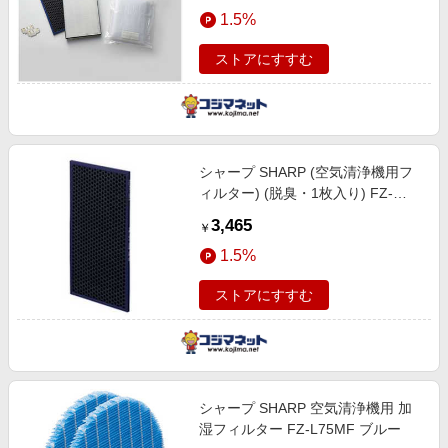
エンタメ
1.5%
楽天サービス特集
スポーツ・アウトドア・ゴルフ
旅行特集
ストアにすすむ
インテリア・寝具
わくわく夏特集
ペット・花・DIY・車
50万ポイント山分けキャンペーン
旅行・レジャー・ホテル予約
とことん買い物チャレンジ
シャープ SHARP (空気清浄機用フ
生活・お役立ち
Apple公式サイト×楽天カード分割払い
ィルター) (脱臭・1枚入り) FZ-
金融・マネー・保険
F70DF
Samsung ボーナスキャンペーン
3,465
￥
デジタルコンテンツ
週末の高還元 夏の長期版
1.5%
ビジネス・その他サービス
ストアにすすむ
シャープ SHARP 空気清浄機用 加
湿フィルター FZ-L75MF ブルー