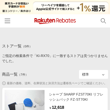
ホーム
ストア一覧
カテゴリー一覧
（
0
件）
ご指定の検索条件で「KI-RX70」に一致するストアは見つかりません
百貨店・総合ECモール
イベント一覧
でした。
ファッション・インナー・小物
リーベイツ注目ストア
ヘルプ
食品・スイーツ・お酒
商品一覧
（
7
件）
初回購入者限定特典
友達紹介
日用品・キッチン用品
対象ストア新規限定特典
最新の価格、送料、在庫状況と決済方法は遷移先ページでご確認ください。
コスメ・健康・医薬品
楽天IDでログイン/会員登録
新着ストアのご紹介
シャープ SHARP FZST70KI リフレ
キッズ・ベビー用品
ッシュパック FZ-ST70KI
電子書籍特集
家電・PC・スマホ・カメラ
12,618
楽天ペイ導入ストア
￥