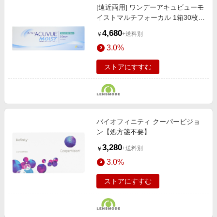
[遠近両用] ワンデーアキュビューモ
イストマルチフォーカル 1箱30枚入
り ジョンソンエンドジョンソン
4,680
+送料別
￥
(Johnson&Johnson)
3.0%
ストアにすすむ
バイオフィニティ クーパービジョ
ン【処方箋不要】
3,280
+送料別
￥
3.0%
ストアにすすむ