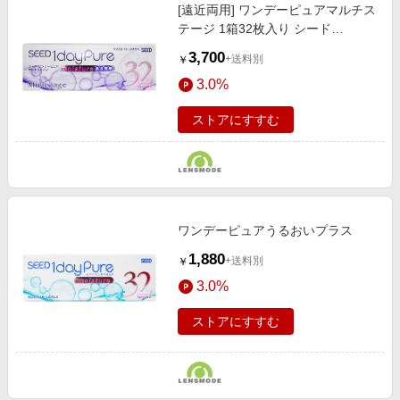
[遠近両用] ワンデーピュアマルチス
テージ 1箱32枚入り シード
（SEED）
3,700
+送料別
￥
3.0%
ストアにすすむ
ワンデーピュアうるおいプラス
1,880
+送料別
￥
3.0%
ストアにすすむ