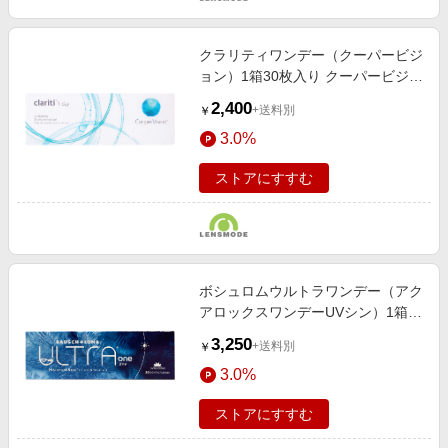
クラリティワンデー（クーパービジ
ョン）1箱30枚入り クーパービジョ
ン【処方箋不要】
2,400
+送料別
￥
3.0%
ストアにすすむ
ボシュロムウルトラワンデー（アク
アロックスワンデーUVシン）1箱
30枚入り ボシュロム
3,250
+送料別
￥
（bauschlomb）シリコーンハイド
3.0%
ロゲル
ストアにすすむ