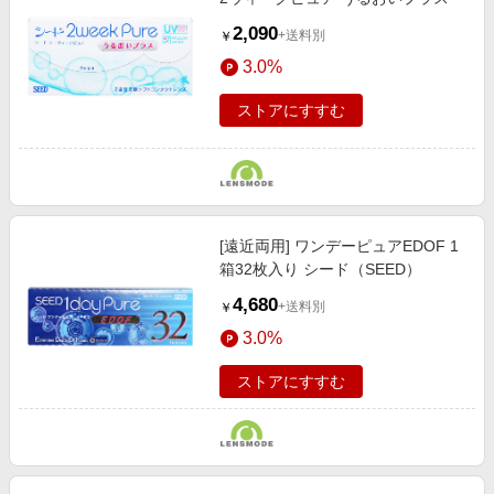
2,090
+送料別
￥
3.0%
ストアにすすむ
[遠近両用] ワンデーピュアEDOF 1
箱32枚入り シード（SEED）
4,680
+送料別
￥
3.0%
ストアにすすむ