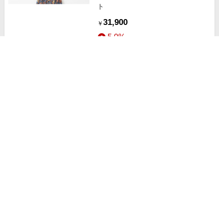
ト
31,900
￥
5.0%
ストアにすすむ
リバティPEACE OF LOVEワンピー
ス ピンク
15,180
+送料固定
￥
2.5%
ストアにすすむ