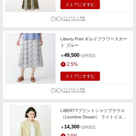
ストアにすすむ
Liberty Print ギルドフラワースカー
ト ブルー
49,500
+送料固定
￥
2.5%
ストアにすすむ
LIBERTYプリントシャツブラウス
（Leontine Dream） ライトイエロ
ー
14,300
+送料固定
￥
2.5%