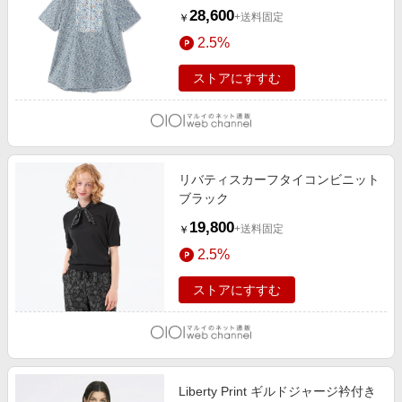
28,600
+送料固定
￥
2.5%
ストアにすすむ
リバティスカーフタイコンビニット
ブラック
19,800
+送料固定
￥
2.5%
ストアにすすむ
Liberty Print ギルドジャージ衿付き