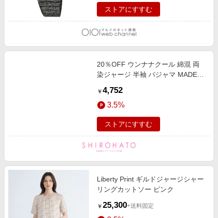
ストアにすすむ
20％OFF ウンナナクール 綿混 両
染ジャージ 半袖 パジャマ MADE
WITH LIBERTY FABRIC ルームウ
4,752
￥
ェア 上下セット レディース une
3.5%
nana cool
ストアにすすむ
Liberty Print ギルドジャージシャー
リングカットソー ピンク
25,300
+送料固定
￥