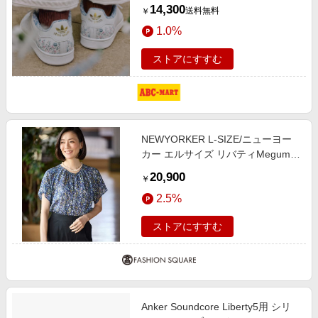
スミス リバティ ロンドン KK2764
14,300
送料無料
￥
ABC-MART限定
1.0%
*FTWR/FTWR/FTWR 22.5cm ホワ
イト
ストアにすすむ
NEWYORKER L-SIZE/ニューヨー
カー エルサイズ リバティMegumi
プリント ラグランスリーブ半袖ブ
20,900
￥
ラウス ネイビー L13号
2.5%
ストアにすすむ
Anker Soundcore Liberty5用 シリ