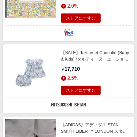
エンタメ
2.0%
楽天サービス特集
スポーツ・アウトドア・ゴルフ
旅行特集
ストアにすすむ
インテリア・寝具
お中元特集2026
ペット・花・DIY・車
わくわく夏特集
旅行・レジャー・ホテル予約
とことん買い物チャレンジ
【SALE】Tartine et Chocolat (Baby
生活・お役立ち
Apple公式サイト×楽天カード分割払い
& Kids) /タルティーヌ・エ・ショコ
金融・マネー・保険
ラ リバティ(Celine)ナイロンリップ
Qoo10メガポ
17,710
￥
ストップワンピース+ブルマ 2点セ
デジタルコンテンツ
2.5%
ット 1702‐83203 ブルー ベビー用
ビジネス・その他サービス
ワンピース【三越伊勢丹/公式】
ストアにすすむ
【ADIDAS】アディダス STAN
SMITH LIBERTY LONDON スタン