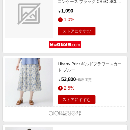
コンケース ブラック CREC-SCL5-
SBK
1,090
￥
1.0%
ストアにすすむ
Liberty Print ギルドフラワースカー
ト ブルー
52,800
+送料固定
￥
2.5%
ストアにすすむ