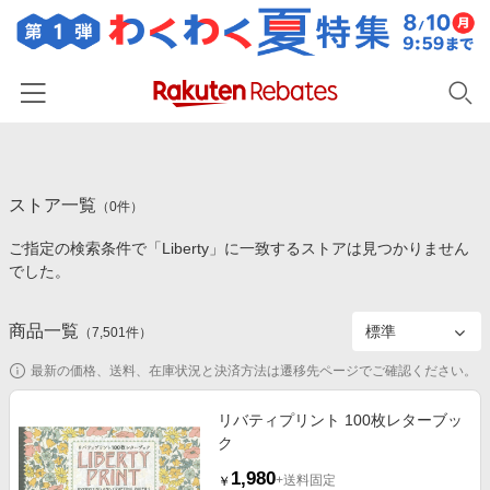
ホーム
ストア一覧
カテゴリー一覧
（
0
件）
ご指定の検索条件で「Liberty」に一致するストアは見つかりません
百貨店・総合ECモール
イベント一覧
でした。
ファッション・インナー・小物
リーベイツ注目ストア
ヘルプ
食品・スイーツ・お酒
商品一覧
（
7,501
件）
初回購入者限定特典
友達紹介
日用品・キッチン用品
対象ストア新規限定特典
最新の価格、送料、在庫状況と決済方法は遷移先ページでご確認ください。
コスメ・健康・医薬品
楽天IDでログイン/会員登録
新着ストアのご紹介
リバティプリント 100枚レターブッ
キッズ・ベビー用品
ク
電子書籍特集
家電・PC・スマホ・カメラ
1,980
楽天ペイ導入ストア
+送料固定
￥