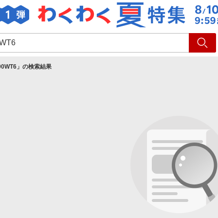
ショッピング
旅行
サ
90WT6
」の検索結果