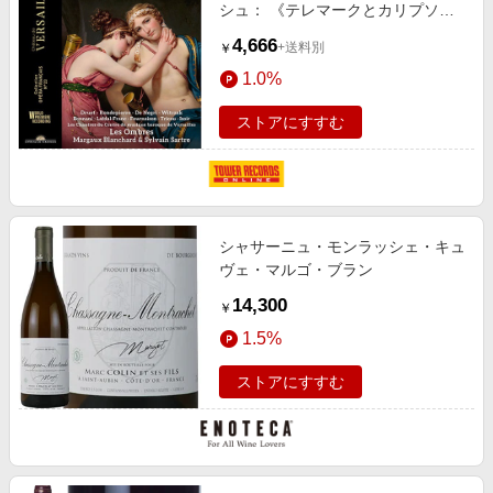
シュ： 《テレマークとカリプソ》
[CVS128]
4,666
+送料別
￥
1.0%
ストアにすすむ
シャサーニュ・モンラッシェ・キュ
ヴェ・マルゴ・ブラン
14,300
￥
1.5%
ストアにすすむ