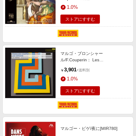
1.0%
ストアにすすむ
マルゴ・ブロンシャー
ル/F.Couperin： Les
Nations[AMY035]
3,901
+送料別
￥
1.0%
ストアにすすむ
マルゴー・ピゲ/夜に[MIR780]