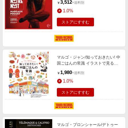
3,512
+送料別
￥
1.0%
ストアにすすむ
マルゴ・ジャン/知っておきたい! 中
国ごはんの常識 イラストで見るマ
ナー、文化、レシピ、ちょっといい
1,980
+送料別
￥
話まで[9784562074235]
1.0%
ストアにすすむ
マルゴ・ブロンシャール/デトゥー