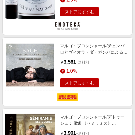
ストアにすすむ
マルゴ・ブロンシャール/チェンバ
ロとヴィオラ・ダ・ガンバによるバ
ッハ[MIR568]
3,561
+送料別
￥
1.0%
ストアにすすむ
マルゴ・ブロンシャール/デトゥー
シュ： 歌劇《セミラミス》
[CVS038]
3,901
+送料別
￥