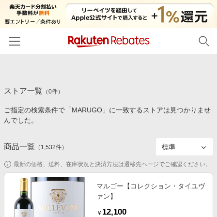
ホーム
ストア一覧
カテゴリー一覧
（
0
件）
ご指定の検索条件で「MARUGO」に一致するストアは見つかりませ
百貨店・総合ECモール
イベント一覧
んでした。
ファッション・インナー・小物
リーベイツ注目ストア
ヘルプ
食品・スイーツ・お酒
商品一覧
（
1,532
件）
初回購入者限定特典
友達紹介
日用品・キッチン用品
対象ストア新規限定特典
最新の価格、送料、在庫状況と決済方法は遷移先ページでご確認ください。
コスメ・健康・医薬品
楽天IDでログイン/会員登録
新着ストアのご紹介
マルゴー【コレクション・タイユヴ
キッズ・ベビー用品
ァン】
電子書籍特集
家電・PC・スマホ・カメラ
12,100
楽天ペイ導入ストア
￥