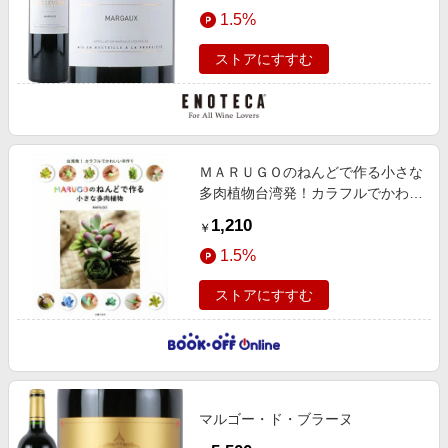
エンタメ
1.5%
楽天サービス特集
スポーツ・アウトドア・ゴルフ
旅行特集
ストアにすすむ
インテリア・寝具
わくわく夏特集
ペット・花・DIY・車
とことん買い物チャレンジ
旅行・レジャー・ホテル予約
Apple公式サイト×楽天カード分割払い
ＭＡＲＵＧＯのねんどで作る小さな
生活・お役立ち
Qoo10メガポ
多肉植物台湾発！カラフルでかわい
金融・マネー・保険
い手作り
Samsung ボーナスキャンペーン
1,210
￥
デジタルコンテンツ
週末の高還元 夏の長期版
1.5%
ビジネス・その他サービス
ストアにすすむ
マルゴー・ド・ブラーヌ