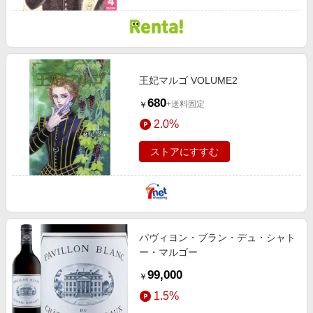
王妃マルゴ VOLUME2
680
+送料固定
￥
2.0%
ストアにすすむ
パヴィヨン・ブラン・デュ・シャト
ー・マルゴー
99,000
￥
1.5%