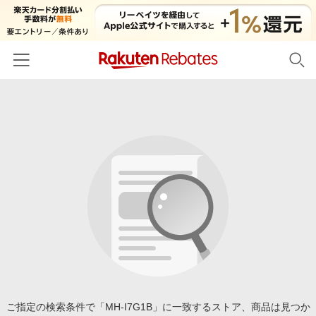
ホーム
カテゴリー一覧
百貨店・総合ECモール
イベント一覧
ファッション・インナー・小物
リーベイツ注目ストア
ヘルプ
食品・スイーツ・お酒
初回購入者限定特典
友達紹介
日用品・キッチン用品
対象ストア新規限定特典
コスメ・健康・医薬品
楽天IDでログイン/会員登録
新着ストアのご紹介
キッズ・ベビー用品
電子書籍特集
家電・PC・スマホ・カメラ
ご指定の検索条件で「MH-I7G1B」に一致するストア、商品は見つか
楽天ペイ導入ストア