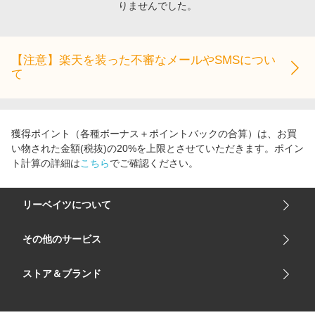
りませんでした。
エンタメ
楽天サービス特集
スポーツ・アウトドア・ゴルフ
旅行特集
インテリア・寝具
【注意】楽天を装った不審なメールやSMSについ
わくわく夏特集
て
ペット・花・DIY・車
とことん買い物チャレンジ
旅行・レジャー・ホテル予約
Apple公式サイト×楽天カード分割払い
生活・お役立ち
Qoo10メガポ
獲得ポイント（各種ボーナス＋ポイントバックの合算）は、お買
金融・マネー・保険
い物された金額(税抜)の20%を上限とさせていただきます。ポイン
Samsung ボーナスキャンペーン
ト計算の詳細は
こちら
でご確認ください。
デジタルコンテンツ
週末の高還元 夏の長期版
ビジネス・その他サービス
リーベイツについて
会社概要
その他のサービス
ご利用ガイド
楽天市場
ストア＆ブランド
サイトマップ
楽天モバイル
ユニクロオンラインストア
リーベイツ 公式アプリ