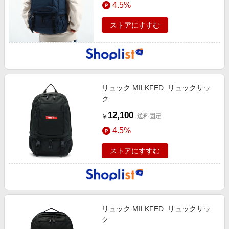
4.5%
エンタメ
楽天サービス特集
スポーツ・アウトドア・ゴルフ
ストアにすすむ
旅行特集
インテリア・寝具
わくわく夏特集
ペット・花・DIY・車
とことん買い物チャレンジ
旅行・レジャー・ホテル予約
Apple公式サイト×楽天カード分割払い
リュック MILKFED. リュックサッ
生活・お役立ち
Qoo10メガポ
ク
金融・マネー・保険
Samsung ボーナスキャンペーン
12,100
+送料固定
￥
デジタルコンテンツ
週末の高還元 夏の長期版
4.5%
ビジネス・その他サービス
ストアにすすむ
リュック MILKFED. リュックサッ
ク