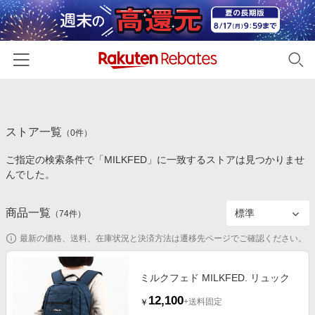
ホーム
ストア一覧
カテゴリー一覧
（
0
件）
ご指定の検索条件で「MILKFED」に一致するストアは見つかりませ
百貨店・総合ECモール
イベント一覧
んでした。
ファッション・インナー・小物
リーベイツ注目ストア
ヘルプ
食品・スイーツ・お酒
商品一覧
（
74
件）
初回購入者限定特典
友達紹介
日用品・キッチン用品
対象ストア新規限定特典
最新の価格、送料、在庫状況と決済方法は遷移先ページでご確認ください。
コスメ・健康・医薬品
楽天IDでログイン/会員登録
新着ストアのご紹介
キッズ・ベビー用品
ミルクフェド MILKFED. リュック
電子書籍特集
12,100
家電・PC・スマホ・カメラ
+送料固定
￥
楽天ペイ導入ストア