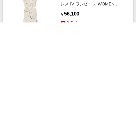
レス IV ワンピース WOMEN
IVORY 4
56,100
￥
1.0%
ストアにすすむ
DRESSTERIOR/ドレステリア 【セ
ットアップ可】《干場義雅
×MOVB×DRESSTERIOR》トリプ
58,300
￥
ルコラボ DUPLEX COTTONジャケ
2.5%
ット ネイビー(094) 92(L)
ストアにすすむ