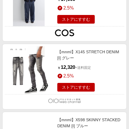
￥
42 C 100% cm 25 26
2.5%
ストアにすすむ
【mnml】X145 STRETCH DENIM
[I] グレー
12,320
+送料固定
￥
2.5%
ストアにすすむ
【mnml】X598 SKINNY STACKED
DENIM [I] ブルー