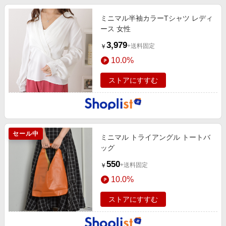
ミニマル半袖カラーTシャツ レディ
ース 女性
3,979
+送料固定
￥
10.0%
ストアにすすむ
セール中
ミニマル トライアングル トートバ
ッグ
550
+送料固定
￥
10.0%
ストアにすすむ