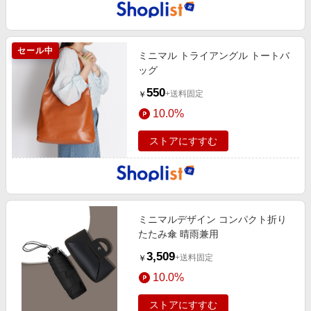
セール中
ミニマル トライアングル トートバ
ッグ
550
+送料固定
￥
10.0%
ストアにすすむ
ミニマルデザイン コンパクト折り
たたみ傘 晴雨兼用
3,509
+送料固定
￥
10.0%
ストアにすすむ