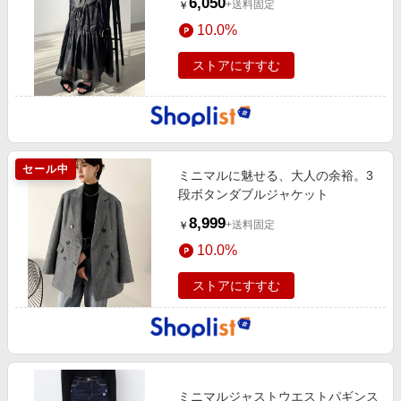
6,050
+送料固定
￥
10.0%
ストアにすすむ
セール中
ミニマルに魅せる、大人の余裕。3
段ボタンダブルジャケット
8,999
+送料固定
￥
10.0%
ストアにすすむ
ミニマルジャストウエストパギンス