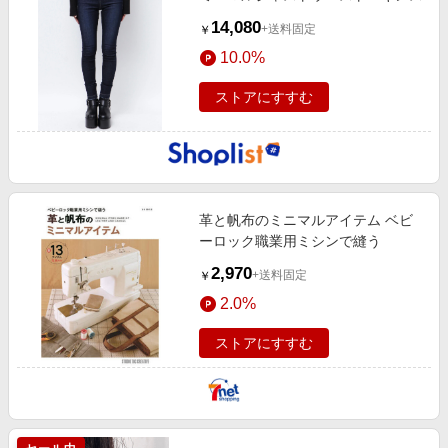
14,080
+送料固定
￥
10.0%
ストアにすすむ
革と帆布のミニマルアイテム ベビ
ーロック職業用ミシンで縫う
2,970
+送料固定
￥
2.0%
ストアにすすむ