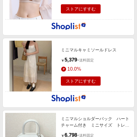
ストアにすすむ
ミニマルキャミソールドレス
5,379
+送料固定
￥
10.0%
ストアにすすむ
ミニマルショルダーバック ハート
チャーム付き ミニサイズ トレン
ド 軽量 カジュ…
6,798
+送料固定
￥