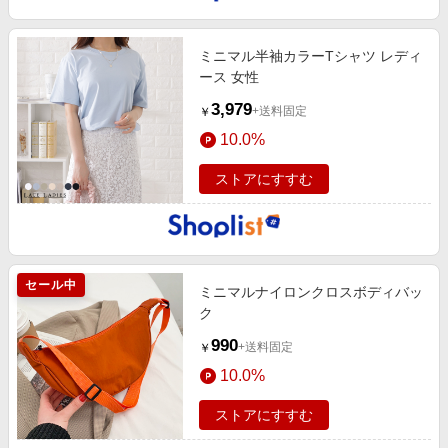
ミニマル半袖カラーTシャツ レディ
ース 女性
3,979
+送料固定
￥
10.0%
ストアにすすむ
セール中
ミニマルナイロンクロスボディバッ
ク
990
+送料固定
￥
10.0%
ストアにすすむ