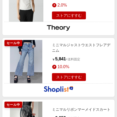
エンタメ
2.0%
楽天サービス特集
スポーツ・アウトドア・ゴルフ
旅行特集
ストアにすすむ
インテリア・寝具
お中元特集2026
ペット・花・DIY・車
わくわく夏特集
旅行・レジャー・ホテル予約
とことん買い物チャレンジ
セール中
ミニマルジャストウエストフレアデ
生活・お役立ち
Apple公式サイト×楽天カード分割払い
ニム
金融・マネー・保険
Qoo10メガポ
5,841
+送料固定
￥
デジタルコンテンツ
10.0%
ビジネス・その他サービス
ストアにすすむ
セール中
ミニマルリボンマーメイドスカート