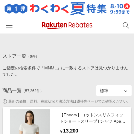
ホーム
ストア一覧
カテゴリー一覧
（
0
件）
ご指定の検索条件で「MNML」に一致するストアは見つかりません
百貨店・総合ECモール
イベント一覧
でした。
ファッション・インナー・小物
リーベイツ注目ストア
ヘルプ
食品・スイーツ・お酒
商品一覧
（
57,262
件）
初回購入者限定特典
友達紹介
日用品・キッチン用品
対象ストア新規限定特典
最新の価格、送料、在庫状況と決済方法は遷移先ページでご確認ください。
コスメ・健康・医薬品
楽天IDでログイン/会員登録
新着ストアのご紹介
【Theory】コットンスリムフィッ
キッズ・ベビー用品
トショートスリーブTシャツ Apex
電子書籍特集
Tee P
家電・PC・スマホ・カメラ
13,200
楽天ペイ導入ストア
￥