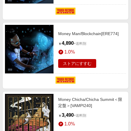
Money Man/Blockchain[ERE774]
4,890
+送料別
￥
1.0%
ストアにすすむ
Money Chicha/Chicha Summit＜限
定盤＞[VAMPI240]
3,490
+送料別
￥
1.0%