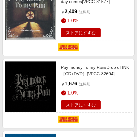
day comes[VPCC-81577]
2,409
+送料別
￥
1.0%
ストアにすすむ
Pay money To my Pain/Drop of INK
［CD+DVD］[VPCC-82604]
1,676
+送料別
￥
1.0%
ストアにすすむ