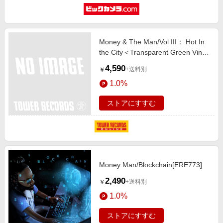
Money & The Man/Vol III： Hot In
the City＜Transparent Green Vinyl
＞[MVDN0003]
4,590
+送料別
￥
1.0%
ストアにすすむ
Money Man/Blockchain[ERE773]
2,490
+送料別
￥
1.0%
ストアにすすむ