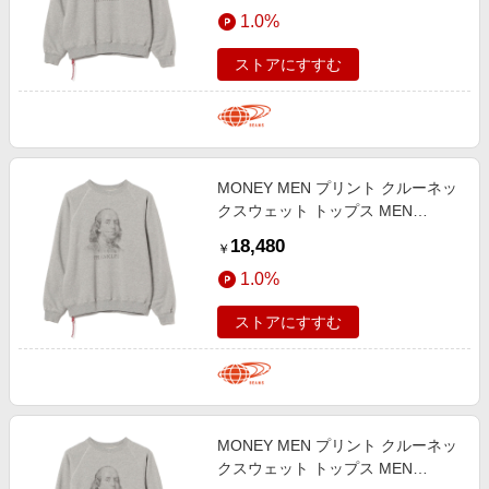
エンタメ
1.0%
楽天サービス特集
スポーツ・アウトドア・ゴルフ
旅行特集
ストアにすすむ
インテリア・寝具
わくわく夏特集
ペット・花・DIY・車
とことん買い物チャレンジ
旅行・レジャー・ホテル予約
Apple公式サイト×楽天カード分割払い
MONEY MEN プリント クルーネッ
生活・お役立ち
Qoo10メガポ
クスウェット トップス MEN
金融・マネー・保険
FRANKLIN S
Samsung ボーナスキャンペーン
18,480
￥
デジタルコンテンツ
週末の高還元 夏の長期版
1.0%
ビジネス・その他サービス
ストアにすすむ
MONEY MEN プリント クルーネッ
クスウェット トップス MEN