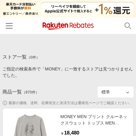
ホーム
ストア一覧
カテゴリー一覧
（
0
件）
ご指定の検索条件で「MONEY」に一致するストアは見つかりません
百貨店・総合ECモール
イベント一覧
でした。
ファッション・インナー・小物
リーベイツ注目ストア
ヘルプ
食品・スイーツ・お酒
商品一覧
（
870
件）
初回購入者限定特典
友達紹介
日用品・キッチン用品
対象ストア新規限定特典
最新の価格、送料、在庫状況と決済方法は遷移先ページでご確認ください。
コスメ・健康・医薬品
楽天IDでログイン/会員登録
新着ストアのご紹介
MONEY MEN プリント クルーネッ
キッズ・ベビー用品
クスウェット トップス MEN
電子書籍特集
FRANKLIN M
家電・PC・スマホ・カメラ
18,480
楽天ペイ導入ストア
￥