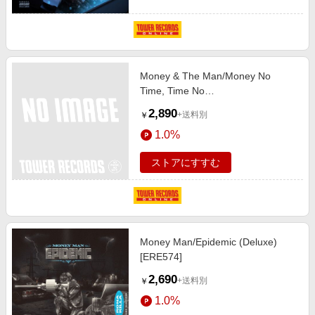
Money & The Man/Money No
Time, Time No
Money[GOOMAHCD133]
2,890
+送料別
￥
1.0%
ストアにすすむ
Money Man/Epidemic (Deluxe)
[ERE574]
2,690
+送料別
￥
1.0%