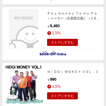
Ｐａｙ ｍｏｎｅｙ Ｔｏ ｍｙ Ｐａ
ｉｎーＳー（生産限定盤）（２Ｂｌ
ｕーｒａｙ Ｄｉｓｃ＋ＬＰ＋Ｔシ
9,460
￥
ャツ［Ｓサイズ］付）
1.5%
ストアにすすむ
ＨｉＤＯｉ ＭＯＮＥＹ ＶＯＬ．１
990
￥
1.5%
ストアにすすむ