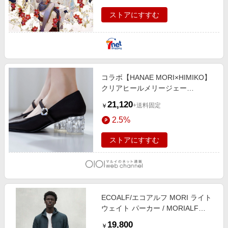
ストアにすすむ
コラボ【HANAE MORI×HIMIKO】
クリアヒールメリージェー
ン/661128 クロ
21,120
+送料固定
￥
2.5%
ストアにすすむ
ECOALF/エコアルフ MORI ライト
ウェイト パーカー / MORIALF
JACKET MAN グレー3 LL
19,800
￥