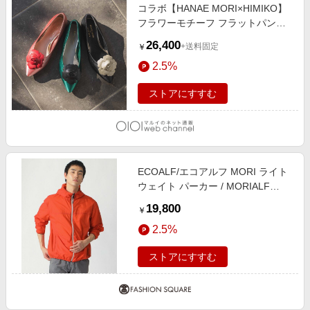
コラボ【HANAE MORI×HIMIKO】
フラワーモチーフ フラットパンプ
ス/661127 クロ
26,400
+送料固定
￥
2.5%
ストアにすすむ
ECOALF/エコアルフ MORI ライト
ウェイト パーカー / MORIALF
JACKET MAN オレンジ6 LL
19,800
￥
2.5%
ストアにすすむ