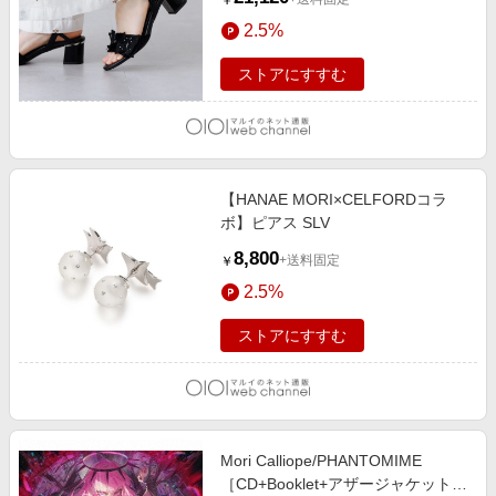
￥
2.5%
ストアにすすむ
【HANAE MORI×CELFORDコラ
ボ】ピアス SLV
8,800
+送料固定
￥
2.5%
ストアにすすむ
Mori Calliope/PHANTOMIME
［CD+Booklet+アザージャケット3