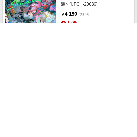
盤＞[UPCH-20636]
4,180
+送料別
￥
1.0%
ストアにすすむ
Mori Calliope/SHINIGAMI NOTE
［CD+DVD+PROOF of DEAD
BEATS(紋章バッジ)］＜初回限定
6,600
+送料別
￥
LPサイズ盤＞[UPCH-29434]
1.0%
ストアにすすむ