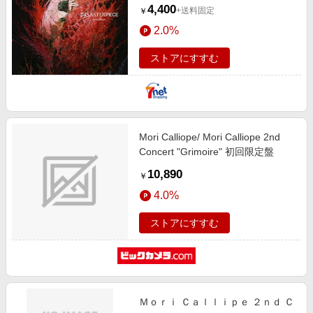
4,400
+送料固定
￥
2.0%
ストアにすすむ
Mori Calliope/ Mori Calliope 2nd
Concert "Grimoire" 初回限定盤
10,890
￥
4.0%
ストアにすすむ
Ｍｏｒｉ Ｃａｌｌｉｐｅ ２ｎｄ Ｃ