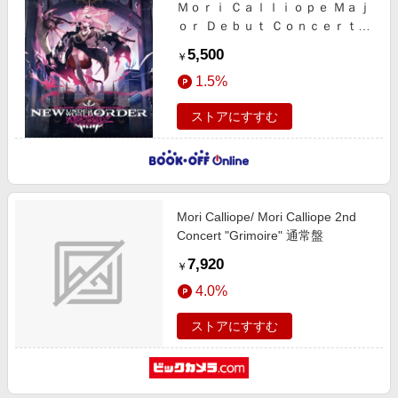
Ｍｏｒｉ Ｃａｌｌｉｏｐｅ Ｍａｊ
ｏｒ Ｄｅｂｕｔ Ｃｏｎｃｅｒｔ
"Ｎｅｗ Ｕｎｄｅｒｗｏｒｌｄ Ｏｒ
5,500
￥
ｄｅｒ"（通常版）（Ｂｌｕーｒａ
1.5%
ｙ Ｄｉｓｃ）
ストアにすすむ
Mori Calliope/ Mori Calliope 2nd
Concert "Grimoire" 通常盤
7,920
￥
4.0%
ストアにすすむ