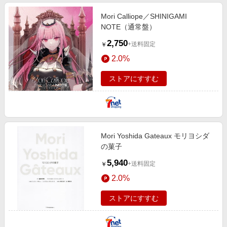
Mori Calliope／SHINIGAMI
NOTE（通常盤）
2,750
+送料固定
￥
2.0%
ストアにすすむ
Mori Yoshida Gateaux モリヨシダ
の菓子
5,940
+送料固定
￥
2.0%
ストアにすすむ