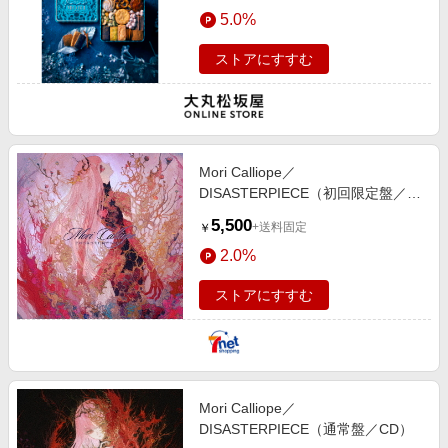
エンタメ
5.0%
楽天サービス特集
スポーツ・アウトドア・ゴルフ
旅行特集
ストアにすすむ
インテリア・寝具
わくわく夏特集
ペット・花・DIY・車
とことん買い物チャレンジ
旅行・レジャー・ホテル予約
Apple公式サイト×楽天カード分割払い
Mori Calliope／
生活・お役立ち
Qoo10メガポ
DISASTERPIECE（初回限定盤／
金融・マネー・保険
CD＋α）
Samsung ボーナスキャンペーン
5,500
+送料固定
￥
デジタルコンテンツ
週末の高還元 夏の長期版
2.0%
ビジネス・その他サービス
ストアにすすむ
Mori Calliope／
DISASTERPIECE（通常盤／CD）