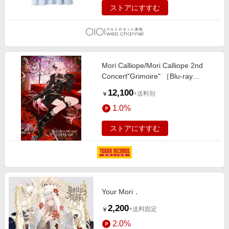
ストアにすすむ
Mori Calliope/Mori Calliope 2nd
Concert"Grimoire" ［Blu-ray
Disc+GOODS］＜初回限定盤＞
12,100
+送料別
￥
[UPXH-29080]
1.0%
ストアにすすむ
Your Mori．
2,200
+送料固定
￥
2.0%