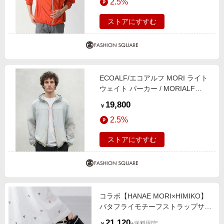
2.5%
ストアにすすむ
ECOALF/エコアルフ MORI ライト
ウェイト パーカー / MORIALF
JACKET MAN グレー1 LL
19,800
￥
2.5%
ストアにすすむ
コラボ【HANAE MORI×HIMIKO】
バタフライモチーフストラップサン
ダル/661222 クロ
21,120
+送料固定