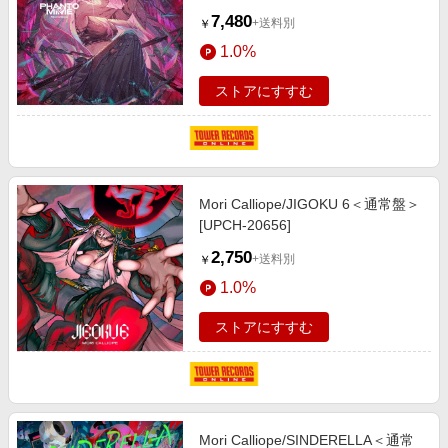
枚セット+折りたたみポスター］＜
7,480
+送料別
￥
初回限定盤＞[UPCH-29475]
1.0%
ストアにすすむ
Mori Calliope/JIGOKU 6＜通常盤＞
[UPCH-20656]
2,750
+送料別
￥
1.0%
ストアにすすむ
Mori Calliope/SINDERELLA＜通常