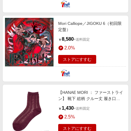
Mori Calliope／JIGOKU 6（初回限
定盤）
8,580
+送料固定
￥
2.0%
ストアにすすむ
【HANAE MORI ： ファーストライ
ン】 靴下 総柄 クルー丈 履き口や
わらか(3203-0 レッド130
1,430
+送料固定
￥
2.5%
ストアにすすむ