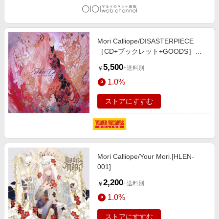
Mori Calliope/DISASTERPIECE
［CD+ブックレット+GOODS］＜
初回限定盤＞[UPCH-29501]
5,500
+送料別
￥
1.0%
ストアにすすむ
Mori Calliope/Your Mori.[HLEN-
001]
2,200
+送料別
￥
1.0%
ストアにすすむ