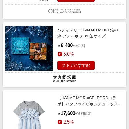
パティスリー GIN NO MORI 銀の
森 プティボワ180缶サイズ
6,480
+送料別
￥
5.0%
ストアにすすむ
【HANAE MORI×CELFORDコラ
ボ】バタフライリボンチュニック
GRY
17,600
+送料固定
￥
2.5%