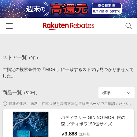
ホーム
ストア一覧
カテゴリー一覧
（
0
件）
ご指定の検索条件で「MORI」に一致するストアは見つかりませんで
百貨店・総合ECモール
イベント一覧
した。
ファッション・インナー・小物
リーベイツ注目ストア
ヘルプ
食品・スイーツ・お酒
商品一覧
（
513
件）
初回購入者限定特典
友達紹介
日用品・キッチン用品
対象ストア新規限定特典
最新の価格、送料、在庫状況と決済方法は遷移先ページでご確認ください。
コスメ・健康・医薬品
楽天IDでログイン/会員登録
新着ストアのご紹介
パティスリー GIN NO MORI 銀の
キッズ・ベビー用品
森 プティボワ150缶サイズ
電子書籍特集
家電・PC・スマホ・カメラ
3,888
楽天ペイ導入ストア
+送料別
￥