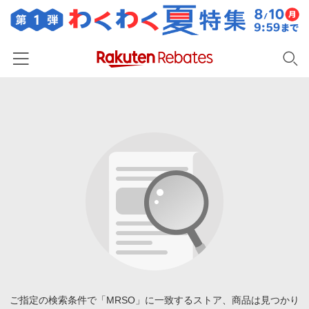
ホーム
カテゴリー一覧
百貨店・総合ECモール
イベント一覧
ファッション・インナー・小物
リーベイツ注目ストア
ヘルプ
食品・スイーツ・お酒
初回購入者限定特典
友達紹介
日用品・キッチン用品
対象ストア新規限定特典
コスメ・健康・医薬品
楽天IDでログイン/会員登録
新着ストアのご紹介
キッズ・ベビー用品
電子書籍特集
家電・PC・スマホ・カメラ
ご指定の検索条件で「MRSO」に一致するストア、商品は見つかり
楽天ペイ導入ストア