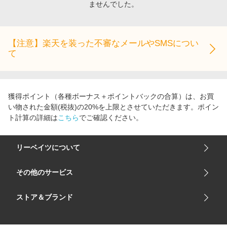
ませんでした。
エンタメ
楽天サービス特集
スポーツ・アウトドア・ゴルフ
旅行特集
インテリア・寝具
【注意】楽天を装った不審なメールやSMSについ
お中元特集2026
て
ペット・花・DIY・車
わくわく夏特集
旅行・レジャー・ホテル予約
とことん買い物チャレンジ
生活・お役立ち
Apple公式サイト×楽天カード分割払い
獲得ポイント（各種ボーナス＋ポイントバックの合算）は、お買
金融・マネー・保険
い物された金額(税抜)の20%を上限とさせていただきます。ポイン
Qoo10メガポ
ト計算の詳細は
こちら
でご確認ください。
デジタルコンテンツ
ビジネス・その他サービス
リーベイツについて
会社概要
その他のサービス
ご利用ガイド
楽天市場
ストア＆ブランド
サイトマップ
楽天モバイル
ユニクロオンラインストア
リーベイツ 公式アプリ