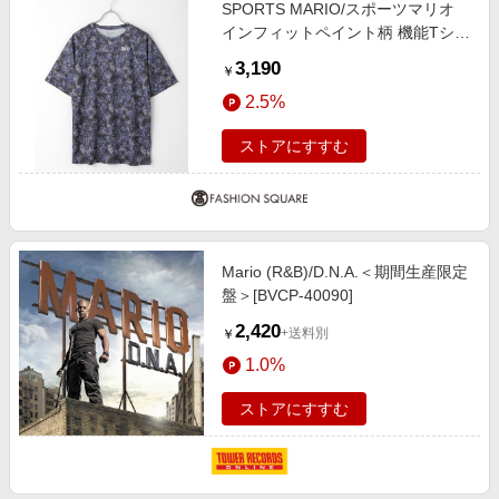
SPORTS MARIO/スポーツマリオ
インフィットペイント柄 機能Tシャ
ツ メンズ スポーツ フィットネス
3,190
￥
ランニング トレーニング ジムウェ
2.5%
ア 半袖 カットソー ティシャツ 吸
汗速乾 軽量 ストレッチ TW1045 ネ
ストアにすすむ
イビー XL
Mario (R&B)/D.N.A.＜期間生産限定
盤＞[BVCP-40090]
2,420
+送料別
￥
1.0%
ストアにすすむ