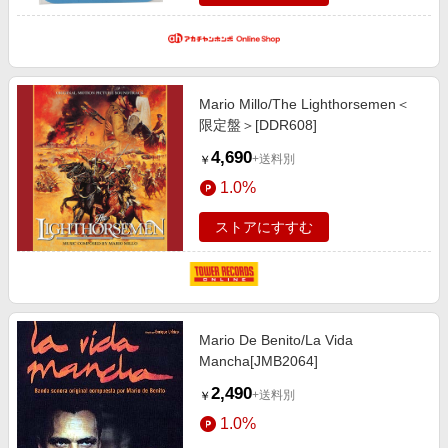
Mario Millo/The Lighthorsemen＜
限定盤＞[DDR608]
4,690
+送料別
￥
1.0%
ストアにすすむ
Mario De Benito/La Vida
Mancha[JMB2064]
2,490
+送料別
￥
1.0%