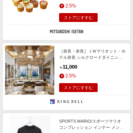
エンタメ
2.5%
楽天サービス特集
スポーツ・アウトドア・ゴルフ
旅行特集
ストアにすすむ
インテリア・寝具
わくわく夏特集
ペット・花・DIY・車
とことん買い物チャレンジ
旅行・レジャー・ホテル予約
Apple公式サイト×楽天カード分割払い
［奈良・奈良］ＪＷマリオット・ホ
生活・お役立ち
Qoo10メガポ
テル奈良 シルクロードダイニング
金融・マネー・保険
ランチペア（平日限定）
Samsung ボーナスキャンペーン
11,000
￥
デジタルコンテンツ
週末の高還元 夏の長期版
2.5%
ビジネス・その他サービス
ストアにすすむ
SPORTS MARIO/スポーツマリオ
コンプレッション インナー メンズ