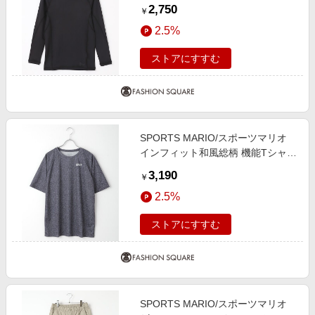
コンプレッションシャツ 水陸両用
2,750
￥
長袖クルーネックインナー 01/ブラ
2.5%
ック L
ストアにすすむ
SPORTS MARIO/スポーツマリオ
インフィット和風総柄 機能Tシャツ
メンズ スポーツ フィットネス ラン
3,190
￥
ニング トレーニング ジムウェア 半
2.5%
袖 カットソー ティシャツ 吸汗速乾
軽量 ストレッチ TW1044 ブラック
ストアにすすむ
M
SPORTS MARIO/スポーツマリオ