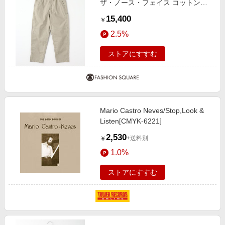
ザ・ノース・フェイス コットンク
ロスクライミングパンツ レディー
15,400
￥
ス オールシーズン CL/クレイグレ
2.5%
ー L
ストアにすすむ
Mario Castro Neves/Stop,Look &
Listen[CMYK-6221]
2,530
+送料別
￥
1.0%
ストアにすすむ