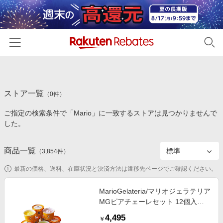
ホーム
ストア一覧
カテゴリー一覧
（
0
件）
ご指定の検索条件で「Mario」に一致するストアは見つかりませんで
百貨店・総合ECモール
イベント一覧
した。
ファッション・インナー・小物
リーベイツ注目ストア
ヘルプ
食品・スイーツ・お酒
商品一覧
（
3,854
件）
初回購入者限定特典
友達紹介
日用品・キッチン用品
対象ストア新規限定特典
最新の価格、送料、在庫状況と決済方法は遷移先ページでご確認ください。
コスメ・健康・医薬品
楽天IDでログイン/会員登録
新着ストアのご紹介
MarioGelateria/マリオジェラテリア
キッズ・ベビー用品
MGピアチェーレセット 12個入り
電子書籍特集
お菓子・チョコレート（洋菓子）
家電・PC・スマホ・カメラ
4,495
楽天ペイ導入ストア
￥
【三越伊勢丹/公式】