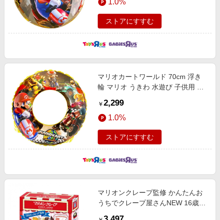
1.0%
ストアにすすむ
マリオカートワールド 70cm 浮き
輪 マリオ うきわ 水遊び 子供用 子
供 キッズ
2,299
￥
1.0%
ストアにすすむ
マリオンクレープ監修 かんたんお
うちでクレープ屋さんNEW 16歳
17歳 18歳
3,497