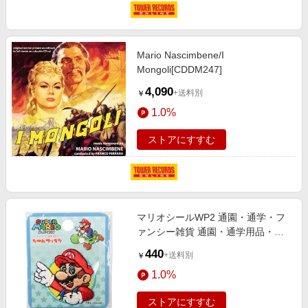
Mario Nascimbene/I
Mongoli[CDDM247]
4,090
+送料別
￥
1.0%
ストアにすすむ
マリオシールWP2 通園・通学・フ
ァンシー雑貨 通園・通学用品・お
名前グッズ・タオル
440
+送料別
￥
1.0%
ストアにすすむ