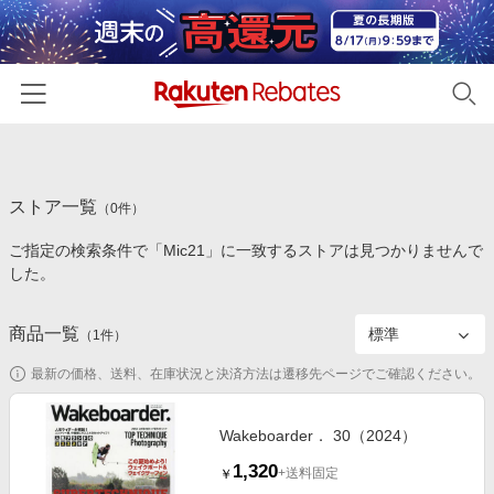
ホーム
ストア一覧
カテゴリー一覧
（
0
件）
ご指定の検索条件で「Mic21」に一致するストアは見つかりませんで
百貨店・総合ECモール
イベント一覧
した。
ファッション・インナー・小物
リーベイツ注目ストア
ヘルプ
食品・スイーツ・お酒
商品一覧
（
1
件）
初回購入者限定特典
友達紹介
日用品・キッチン用品
対象ストア新規限定特典
最新の価格、送料、在庫状況と決済方法は遷移先ページでご確認ください。
コスメ・健康・医薬品
楽天IDでログイン/会員登録
新着ストアのご紹介
キッズ・ベビー用品
Wakeboarder． 30（2024）
電子書籍特集
1,320
家電・PC・スマホ・カメラ
+送料固定
￥
楽天ペイ導入ストア