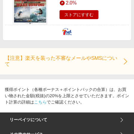
2.0%
エンタメ
楽天サービス特集
スポーツ・アウトドア・ゴルフ
ストアにすすむ
旅行特集
インテリア・寝具
わくわく夏特集
ペット・花・DIY・車
とことん買い物チャレンジ
旅行・レジャー・ホテル予約
Apple公式サイト×楽天カード分割払い
生活・お役立ち
Qoo10メガポ
【注意】楽天を装った不審なメールやSMSについ
金融・マネー・保険
て
Samsung ボーナスキャンペーン
デジタルコンテンツ
週末の高還元 夏の長期版
ビジネス・その他サービス
獲得ポイント（各種ボーナス＋ポイントバックの合算）は、お買
い物された金額(税抜)の20%を上限とさせていただきます。ポイン
ト計算の詳細は
こちら
でご確認ください。
リーベイツについて
会社概要