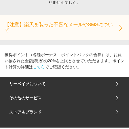
りませんでした。
エンタメ
楽天サービス特集
スポーツ・アウトドア・ゴルフ
旅行特集
インテリア・寝具
【注意】楽天を装った不審なメールやSMSについ
わくわく夏特集
て
ペット・花・DIY・車
とことん買い物チャレンジ
旅行・レジャー・ホテル予約
Apple公式サイト×楽天カード分割払い
生活・お役立ち
Qoo10メガポ
獲得ポイント（各種ボーナス＋ポイントバックの合算）は、お買
金融・マネー・保険
い物された金額(税抜)の20%を上限とさせていただきます。ポイン
Samsung ボーナスキャンペーン
ト計算の詳細は
こちら
でご確認ください。
デジタルコンテンツ
週末の高還元 夏の長期版
ビジネス・その他サービス
リーベイツについて
会社概要
その他のサービス
ご利用ガイド
楽天市場
ストア＆ブランド
サイトマップ
楽天モバイル
ユニクロオンラインストア
リーベイツ 公式アプリ