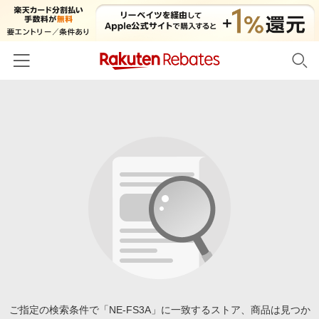
ホーム
カテゴリー一覧
百貨店・総合ECモール
イベント一覧
ファッション・インナー・小物
リーベイツ注目ストア
ヘルプ
食品・スイーツ・お酒
初回購入者限定特典
友達紹介
日用品・キッチン用品
対象ストア新規限定特典
コスメ・健康・医薬品
楽天IDでログイン/会員登録
新着ストアのご紹介
キッズ・ベビー用品
電子書籍特集
家電・PC・スマホ・カメラ
ご指定の検索条件で「NE-FS3A」に一致するストア、商品は見つか
楽天ペイ導入ストア