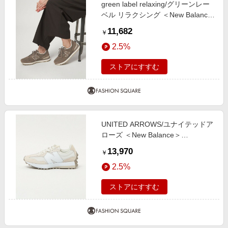
green label relaxing/グリーンレー
ベル リラクシング ＜New Balance
＞996 スニーカー / W9962Y1 DK.
11,682
￥
BROWN 22.5cm
2.5%
ストアにすすむ
UNITED ARROWS/ユナイテッドア
ローズ ＜New Balance＞
U327LNA/D スニーカー NATURAL
13,970
￥
23.5cm
2.5%
ストアにすすむ