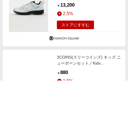
ナイテッドアローズ ＜New
13,200
￥
Balance＞U1906R スニーカー
2.5%
WHITE 26cm
ストアにすすむ
3COINS(スリーコインズ) キッズ ニ
ューボーンセット／Kids
Anniversary ピンク
880
￥
1.5%
ストアにすすむ
セール中
ポータブル電源 1500 New+ソーラ