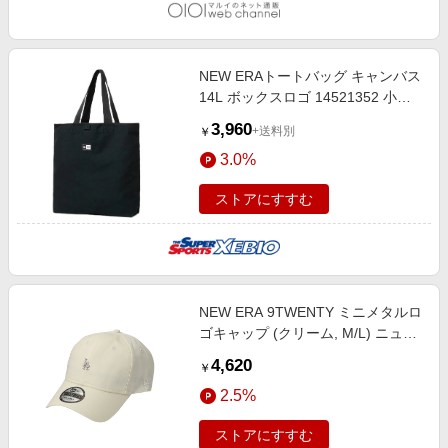
NEW ERAトートバッグ キャンバス
14L ボックスロゴ 14521352 小物
収納 お出かけ 通勤バック 通学バッ
3,960
+送料別
￥
ク
3.0%
ストアにすすむ
NEW ERA 9TWENTY ミニメタルロ
ゴキャップ (クリーム, M/L) ニュー
エラ ELLE SHOP
4,620
￥
2.5%
ストアにすすむ