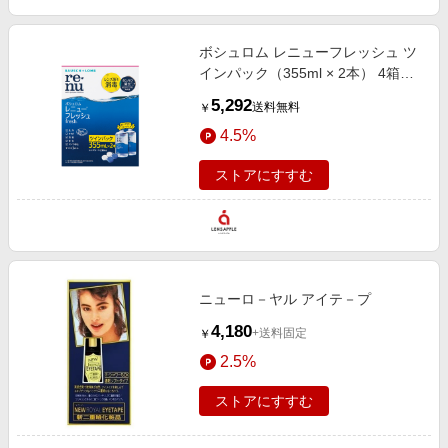
ボシュロム レニューフレッシュ ツ
インパック（355ml × 2本） 4箱セ
ット
5,292
送料無料
￥
4.5%
ストアにすすむ
ニューロ－ヤル アイテ－プ
4,180
+送料固定
￥
2.5%
ストアにすすむ