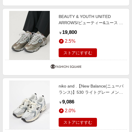
BEAUTY & YOUTH UNITED
ARROWS/ビューティー&ユース ユ
ナイテッドアローズ ＜New
19,800
￥
Balance＞M1000/スニーカー
2.5%
GOLD 25cm
ストアにすすむ
niko and .【New Balance(ニューバ
ランス)】530 ライトグレー メンズ
グッズ ニコアンド 323910 and ST
9,086
￥
アンドエスティ（旧ドットエステ
2.0%
ィ）
ストアにすすむ