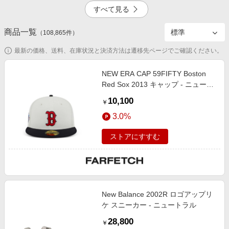
エンタメ
すべて見る
楽天サービス特集
スポーツ・アウトドア・ゴルフ
旅行特集
商品一覧
3.5%
1.0%
（
108,865
件）
インテリア・寝具
わくわく夏特集
最新の価格、送料、在庫状況と決済方法は遷移先ページでご確認ください。
ペット・花・DIY・車
とことん買い物チャレンジ
旅行・レジャー・ホテル予約
NEW ERA CAP 59FIFTY Boston
Apple公式サイト×楽天カード分割払い
Red Sox 2013 キャップ - ニュート
生活・お役立ち
ラル
Qoo10メガポ
10,100
￥
金融・マネー・保険
Samsung ボーナスキャンペーン
3.0%
デジタルコンテンツ
週末の高還元 夏の長期版
ストアにすすむ
ビジネス・その他サービス
New Balance 2002R ロゴアップリ
ケ スニーカー - ニュートラル
28,800
￥