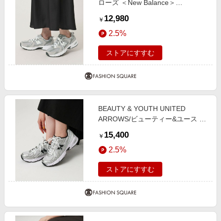
ローズ ＜New Balance＞
MR530CK/D スニーカー MD.
12,980
￥
GRAY 23.5cm
2.5%
ストアにすすむ
BEAUTY & YOUTH UNITED
ARROWS/ビューティー&ユース ユ
ナイテッドアローズ ＜New
15,400
￥
Balance＞U740/スニーカー
2.5%
SILVER 24.5cm
ストアにすすむ