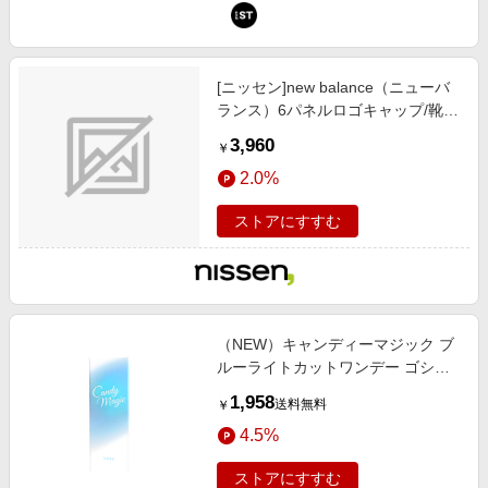
[ニッセン]new balance（ニューバ
ランス）6パネルロゴキャップ/靴/
レディースシューズ)/バッグ/アクセ
3,960
￥
サリー / ファッション雑貨 / 帽子/キ
2.0%
ャップ)/ホワイト
ストアにすすむ
（NEW）キャンディーマジック ブ
ルーライトカットワンデー ゴシッ
プブラウン 10枚入り
1,958
送料無料
￥
4.5%
ストアにすすむ