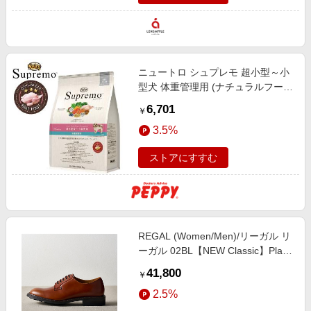
ニュートロ シュプレモ 超小型～小
型犬 体重管理用 (ナチュラルフー
ド) ３ｋｇ
6,701
￥
3.5%
ストアにすすむ
REGAL (Women/Men)/リーガル リ
ーガル 02BL【NEW Classic】Plain
toe ブラウン ブラウン 靴【三越伊
41,800
￥
勢丹/公式】
2.5%