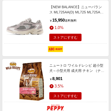
【NEW BALANCE】ニューバラン
ス ML725AA(D) ML725 ML725AA
GRAY(AA) 22.5cm グレー
15,950
送料無料
￥
1.0%
ストアにすすむ
ニュートロ ワイルドレシピ 超小型
犬～小型犬用 成犬用 チキン （ナチ
ュラルフード） ４ｋｇ
8,901
￥
3.5%
ストアにすすむ