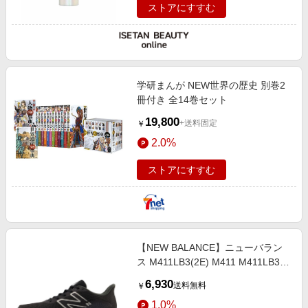
ストアにすすむ
学研まんが NEW世界の歴史 別巻2
冊付き 全14巻セット
19,800
+送料固定
￥
2.0%
ストアにすすむ
【NEW BALANCE】ニューバラン
ス M411LB3(2E) M411 M411LB3
BLACK/WHT(LB3) 25.5cm ブラッ
6,930
送料無料
￥
ク
1.0%