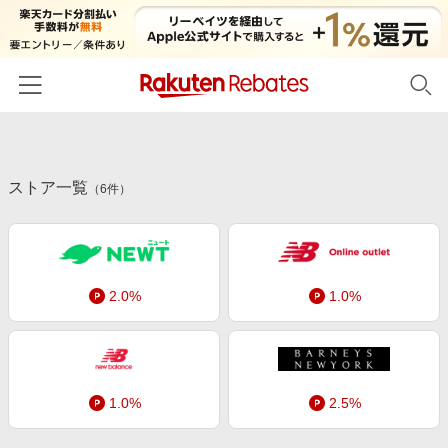
ホーム
ストア一覧
カテゴリー一覧
（
6
件）
百貨店・総合ECモール
イベント一覧
ファッション・インナー・小物
リーベイツ注目ストア
ヘルプ
食品・スイーツ・お酒
2.0%
1.0%
初回購入者限定特典
友達紹介
日用品・キッチン用品
対象ストア新規限定特典
コスメ・健康・医薬品
楽天IDでログイン/会員登録
新着ストアのご紹介
キッズ・ベビー用品
1.0%
2.5%
電子書籍特集
家電・PC・スマホ・カメラ
楽天ペイ導入ストア