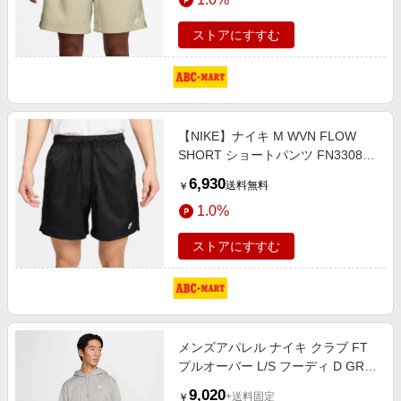
ストアにすすむ
【NIKE】ナイキ M WVN FLOW
SHORT ショートパンツ FN3308
010BLACK/WHITE S ブラック
6,930
送料無料
￥
1.0%
ストアにすすむ
メンズアパレル ナイキ クラブ FT
プルオーバー L/S フーディ D GR
H/WHITE
9,020
+送料固定
￥