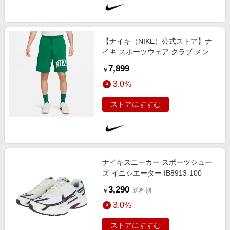
【ナイキ（NIKE）公式ストア】ナ
イキ スポーツウェア クラブ メンズ
フレンチ テリー ショートパン
7,899
￥
ツ FQ4093-365 グリーン
3.0%
ストアにすすむ
ナイキスニーカー スポーツシュー
ズ イニシエーター IB8913-100
3,290
+送料別
￥
3.0%
ストアにすすむ