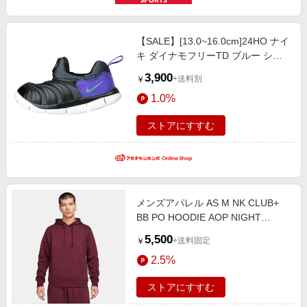
【SALE】[13.0~16.0cm]24HO ナイ
キ ダイナモフリーTD ブルー シュ
ーズ・レイングッズ・帽子・ファッ
3,900
+送料別
￥
ション小物 ベビー・キッズシュー
1.0%
ズ
ストアにすすむ
メンズアパレル AS M NK CLUB+
BB PO HOODIE AOP NIGHT
MAROON/BLACK
5,500
+送料固定
￥
2.5%
ストアにすすむ