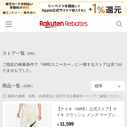
ホーム
ストア一覧
カテゴリー一覧
（
0
件）
ご指定の検索条件で「NIKEスニーカー」に一致するストアは見つか
百貨店・総合ECモール
イベント一覧
りませんでした。
ファッション・インナー・小物
リーベイツ注目ストア
ヘルプ
食品・スイーツ・お酒
商品一覧
（
33
件）
初回購入者限定特典
友達紹介
日用品・キッチン用品
対象ストア新規限定特典
最新の価格、送料、在庫状況と決済方法は遷移先ページでご確認ください。
コスメ・健康・医薬品
楽天IDでログイン/会員登録
新着ストアのご紹介
【ナイキ（NIKE）公式ストア】ナ
キッズ・ベビー用品
イキ スウッシュ メンズ ウーブンパ
電子書籍特集
ンツ FB7881-113 ホワイト
家電・PC・スマホ・カメラ
11,599
楽天ペイ導入ストア
￥