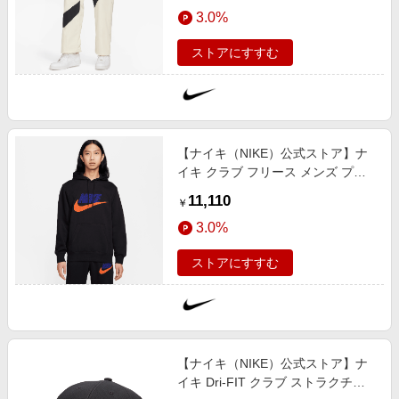
エンタメ
3.0%
楽天サービス特集
スポーツ・アウトドア・ゴルフ
旅行特集
ストアにすすむ
インテリア・寝具
わくわく夏特集
ペット・花・DIY・車
とことん買い物チャレンジ
旅行・レジャー・ホテル予約
Apple公式サイト×楽天カード分割払い
【ナイキ（NIKE）公式ストア】ナ
生活・お役立ち
Qoo10メガポ
イキ クラブ フリース メンズ プル
金融・マネー・保険
オーバー パーカー FN3105-010 ブ
Samsung ボーナスキャンペーン
11,110
￥
ラック
デジタルコンテンツ
週末の高還元 夏の長期版
3.0%
ビジネス・その他サービス
ストアにすすむ
【ナイキ（NIKE）公式ストア】ナ
イキ Dri-FIT クラブ ストラクチャ