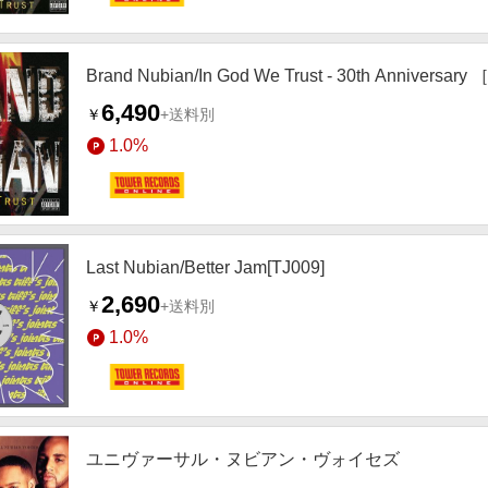
Brand Nubian/In God We Trust - 30th Anniversar
6,490
￥
+送料別
1.0%
Last Nubian/Better Jam[TJ009]
2,690
￥
+送料別
1.0%
ユニヴァーサル・ヌビアン・ヴォイセズ