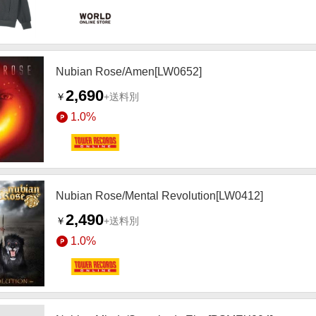
Nubian Rose/Amen[LW0652]
2,690
￥
+送料別
1.0%
Nubian Rose/Mental Revolution[LW0412]
2,490
￥
+送料別
1.0%