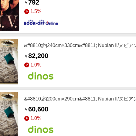
792
￥
1.5%
&#8810;約240cm×330cm&#8811; Nubian
82,200
￥
1.0%
&#8810;約200cm×290cm&#8811; Nubian
60,600
￥
1.0%