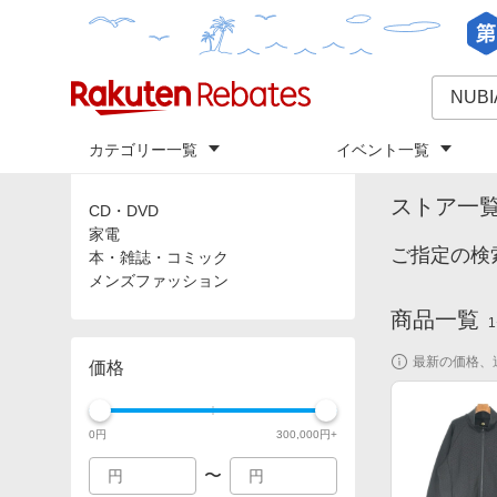
カテゴリー一覧
イベント一覧
トップ
「
NU
カテゴリ
ストア一
CD・DVD
家電
ご指定の検
本・雑誌・コミック
メンズファッション
商品一覧
1
最新の価格、
価格
0
円
300,000
円+
〜