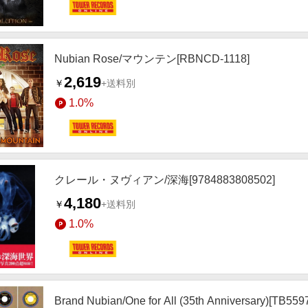
Nubian Rose/マウンテン[RBNCD-1118]
2,619
￥
+送料別
1.0%
クレール・ヌヴィアン/深海[9784883808502]
4,180
￥
+送料別
1.0%
Brand Nubian/One for All (35th Anniversary)[TB559