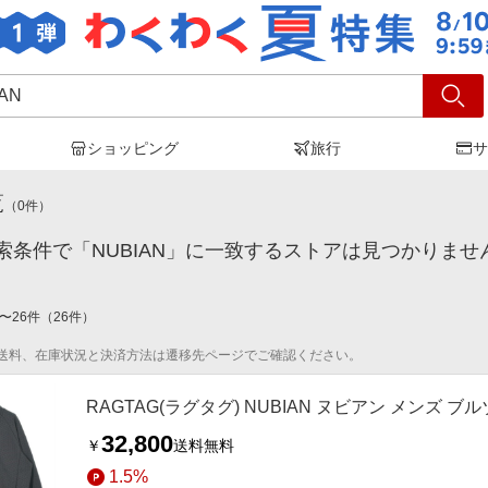
ショッピング
旅行
サ
BIAN
」の検索結果
覧
（
0
件）
索条件で「NUBIAN」に一致するストアは見つかりませ
〜
26
件
（
26
件）
送料、在庫状況と決済方法は遷移先ページでご確認ください。
RAGTAG(ラグタグ) NUBIAN ヌビアン メンズ 
32,800
￥
送料無料
1.5%