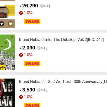
26,290
￥
+送料別
1.0%
Brand Nubian/Enter The Dubstep, Vol. 2[IHICD42]
2,090
￥
+送料別
1.0%
Brand Nubian/In God We Trust - 30th Anniversary[
3,590
￥
+送料別
1.0%