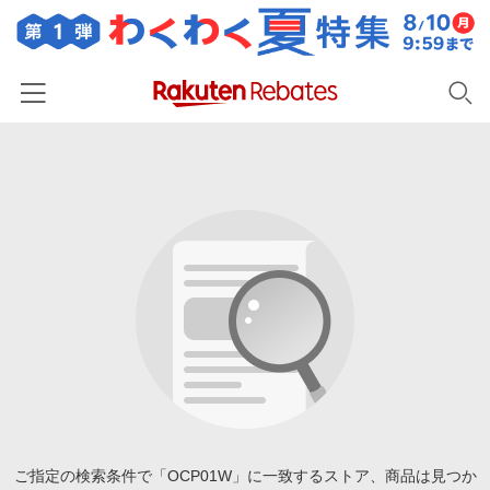
ホーム
カテゴリー一覧
百貨店・総合ECモール
イベント一覧
ファッション・インナー・小物
リーベイツ注目ストア
ヘルプ
食品・スイーツ・お酒
初回購入者限定特典
友達紹介
日用品・キッチン用品
対象ストア新規限定特典
コスメ・健康・医薬品
楽天IDでログイン/会員登録
新着ストアのご紹介
キッズ・ベビー用品
電子書籍特集
家電・PC・スマホ・カメラ
ご指定の検索条件で「OCP01W」に一致するストア、商品は見つか
楽天ペイ導入ストア