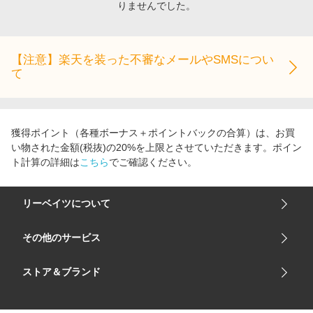
りませんでした。
エンタメ
楽天サービス特集
スポーツ・アウトドア・ゴルフ
旅行特集
インテリア・寝具
【注意】楽天を装った不審なメールやSMSについ
お中元特集2026
て
ペット・花・DIY・車
わくわく夏特集
旅行・レジャー・ホテル予約
とことん買い物チャレンジ
生活・お役立ち
Apple公式サイト×楽天カード分割払い
獲得ポイント（各種ボーナス＋ポイントバックの合算）は、お買
金融・マネー・保険
い物された金額(税抜)の20%を上限とさせていただきます。ポイン
Qoo10メガポ
ト計算の詳細は
こちら
でご確認ください。
デジタルコンテンツ
ビジネス・その他サービス
リーベイツについて
会社概要
その他のサービス
ご利用ガイド
楽天市場
ストア＆ブランド
サイトマップ
楽天モバイル
ユニクロオンラインストア
リーベイツ 公式アプリ