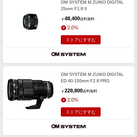
OM SYSTEM M.ZUIKO DIGITAL
エンタメ
楽天サービス特集
25mm F1.8 II
スポーツ・アウトドア・ゴルフ
旅行特集
48,400
送料無料
￥
インテリア・寝具
わくわく夏特集
2.0%
ペット・花・DIY・車
とことん買い物チャレンジ
ストアにすすむ
旅行・レジャー・ホテル予約
Apple公式サイト×楽天カード分割払い
生活・お役立ち
Qoo10メガポ
金融・マネー・保険
Samsung ボーナスキャンペーン
デジタルコンテンツ
OM SYSTEM M.ZUIKO DIGITAL
週末の高還元 夏の長期版
ED 40-150mm F2.8 PRO
ビジネス・その他サービス
228,800
送料無料
￥
2.0%
ストアにすすむ