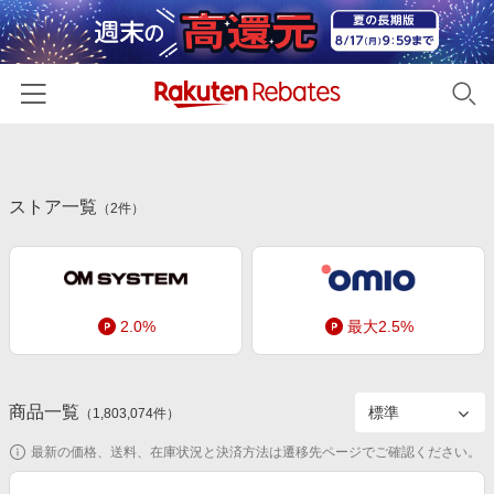
ホーム
ストア一覧
カテゴリー一覧
（
2
件）
百貨店・総合ECモール
イベント一覧
ファッション・インナー・小物
リーベイツ注目ストア
ヘルプ
食品・スイーツ・お酒
2.0%
最大2.5%
初回購入者限定特典
友達紹介
日用品・キッチン用品
対象ストア新規限定特典
コスメ・健康・医薬品
楽天IDでログイン/会員登録
新着ストアのご紹介
商品一覧
（
1,803,074
件）
キッズ・ベビー用品
電子書籍特集
最新の価格、送料、在庫状況と決済方法は遷移先ページでご確認ください。
家電・PC・スマホ・カメラ
楽天ペイ導入ストア