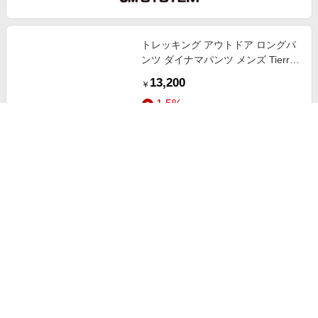
トレッキング アウトドア ロングパ
ンツ ダイナマパンツ メンズ Tierra
OM1024-246
13,200
￥
1.5%
ストアにすすむ
M.ZUIKO DIGITAL ED 40-150mm
F4.0 PRO
127,600
送料無料
￥
2.0%
ストアにすすむ